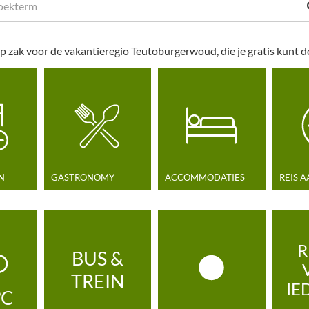
p zak voor de vakantieregio Teutoburgerwoud, die je gratis kunt
N
GASTRONOMY
ACCOMMODATIES
REIS 
R
BUS &
TREIN
IE
°C