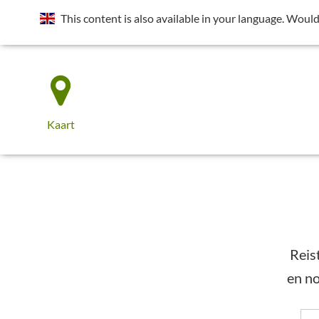
Locatie is gedeactiveerd. Locatie delen is nodig om lokale pois 
This content is also available in your language. Would
Klik rechts van de adresbalk op het pictogram
de pagina laadt, stelt u de vraag "Ontvang uw locatie".
Kaart
Reis
en no