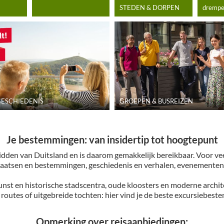
STEDEN & DORPEN
drempel
GESCHIEDENIS
GROEPEN & BUSREIZEN
Je bestemmingen: van insidertip tot hoogtepunt
midden van Duitsland en is daarom gemakkelijk bereikbaar. Voor ve
laatsen en bestemmingen, geschiedenis en verhalen, evenementen 
nst en historische stadscentra, oude kloosters en moderne archite
routes of uitgebreide tochten: hier vind je de beste excursiebes
Opmerking over reisaanbiedingen: