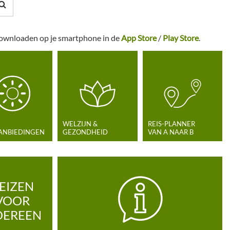
 downloaden op je smartphone in de
App Store
/
Play Store
.
WELZIJN &
REIS-PLANNER
AANBIEDINGEN
GEZONDHEID
VAN A NAAR B
EIZEN
VOOR
DEREEN