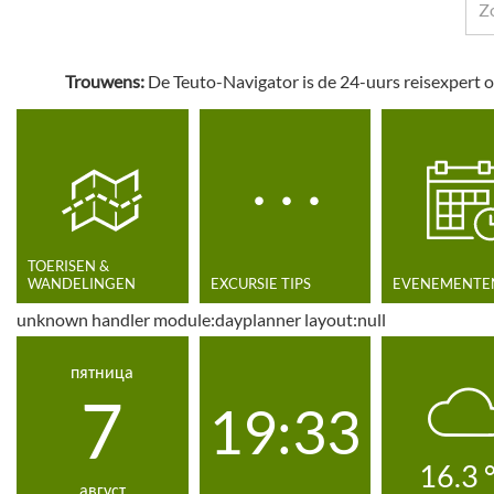
Trouwens:
De Teuto-Navigator is de 24-uurs reisexpert o
TOERISEN &
WANDELINGEN
EXCURSIE TIPS
EVENEMENTE
unknown handler module:dayplanner layout:null
пятница
7
19:34
16.3
август