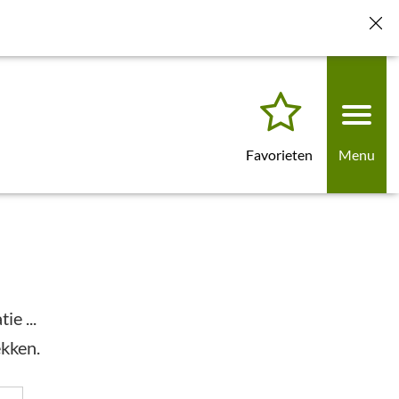
nstellingen voor toekomstige bezoeken". De volgende keer dat u
Favorieten
Menu
e ...
ekken.