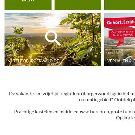
© A. Hub
NL.TEUTOBURGERWALD.DE
VERHALEN & ­
De vakantie- en vrijetijdsregio Teutoburgerwoud ligt in het 
recreatiegebied". Ontdek p
Prachtige kastelen en middeleeuwse burchten, grote tuinku
Op korte 