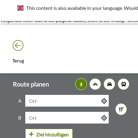
Locatie is gedeactiveerd. Locatie delen is nodig om lokale 
This content is also available in your language. Would
Klik rechts van de adresbalk op het pictogram
volgende keer dat u de pagina laadt, stelt u de vraag "Ont
Terug
Route planen
A
B
Ziel hinzufügen