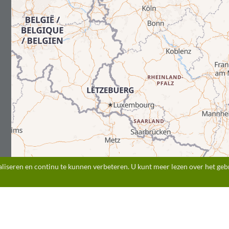
liseren en continu te kunnen verbeteren. U kunt meer lezen over het gebr