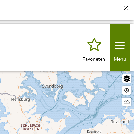
is deze instellingen voor toekomstige bezoeken". De
Favorieten
Menu