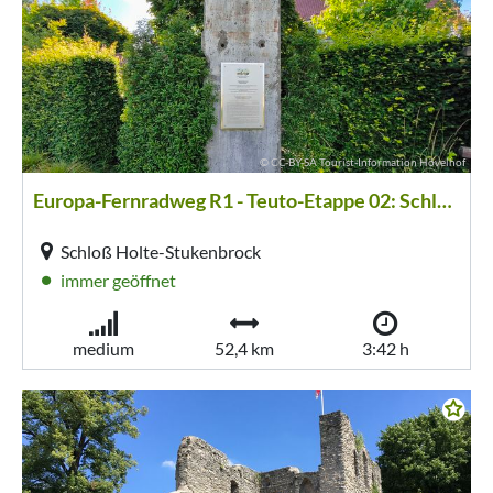
© CC-BY-SA Tourist-Information Hövelhof
Europa-Fernradweg R1 - Teuto-Etappe 02: Schloß Holte bis Horn
Schloß Holte-Stukenbrock
immer geöffnet
medium
52,4 km
3:42 h