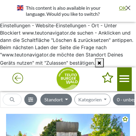
Standort wurde deaktiviert. Die Standortfreigabe wird
This content is also available in your
OK
benötigt um bessere Ergebnisse in deiner Umgebung
language. Would you like to switch?
darzustellen.
Einstellungen - Website-Einstellungen - Ort - Unter
Blockiert www.teutonavigator.de suchen - Anklicken und
dann die Schaltfläche "Löschen & zurücksetzen" antippen.
Beim nächsten Laden der Seite die Frage nach
"www.teutonavigator.de möchte den Standort Deines
Geräts nutzen" mit "Zulassen" bestätigen.
Standort
Kategorien
0 - unbe