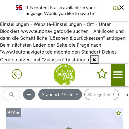
Standort wurde deaktiviert. Die Standortfreigabe wird
This content is also available in your
OK
benötigt um bessere Ergebnisse in deiner Umgebung
language. Would you like to switch?
darzustellen.
Einstellungen - Website-Einstellungen - Ort - Unter
Blockiert www.teutonavigator.de suchen - Anklicken und
dann die Schaltfläche "Löschen & zurücksetzen" antippen.
Beim nächsten Laden der Seite die Frage nach
"www.teutonavigator.de möchte den Standort Deines
Geräts nutzen" mit "Zulassen" bestätigen.
Standort, 15 km
Kategorien
m
449 m