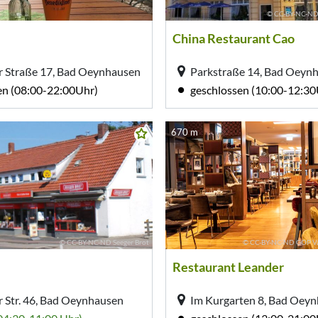
© CC-BY-NC-ND 
China Restaurant Cao
 Straße 17, Bad Oeynhausen
en (08:00-22:00Uhr)
geschlossen (10:00-12:30
670 m
© CC-BY-NC-ND Seeger Brot
© CC-BY-NC-ND GOP Va
Restaurant Leander
 Str. 46, Bad Oeynhausen