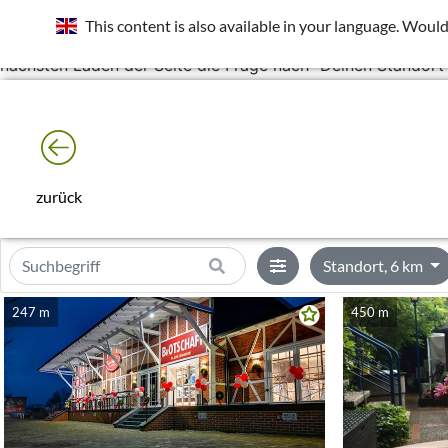
Standort wurde deaktiviert. Die Standortfreigabe wird be
This content is also available in your language. Would
Rechts neben der Adressleiste das Icon
nächsten Laden der Seite die Frage nach "Deinen Standort 
zurück
Standort, 6 km
247 m
450 m