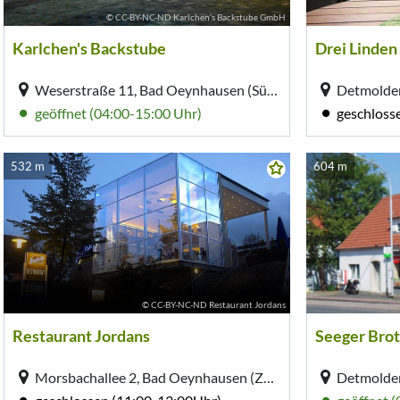
© CC-BY-NC-ND Karlchen’s Backstube GmbH
Karlchen's Backstube
Drei Linden
Weserstraße 11, Bad Oeynhausen (Südstadt)
Detmolder
geöffnet (04:00-15:00 Uhr)
geschloss
532 m
604 m
© CC-BY-NC-ND Restaurant Jordans
Restaurant Jordans
Seeger Brot
Morsbachallee 2, Bad Oeynhausen (Zentrum)
Detmolder