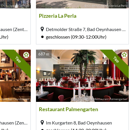
China Restaurant Cao
© CC-BY-NC-ND Pizzeria La Perla
Pizzeria La Perla
Parkstraße 14, Bad Oeynhausen (Zentrum)
Detmolder Straße 7, Bad Oeynhausen (Zentrum)
Uhr)
geschlossen (09:30-12:00Uhr)
687 m
Tipp
Tipp
rieté Bad Oeynhausen
© CC-BY-NC-ND Restaurant Palmengarten
Restaurant Palmengarten
Im Kurgarten 8, Bad Oeynhausen (Zentrum)
Im Kurgarten 8, Bad Oeynhausen