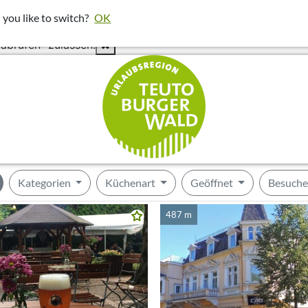
nötigt um bessere Ergebnisse in deiner Umgebung darzustel
 you like to switch?
OK
klicken und dann "Diese Einstel
abrufen" zulassen.
Kategorien
Küchenart
Geöffnet
Besuch
487 m