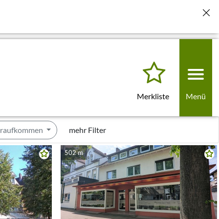
len.
lungen für künftige Besuche löschen" klicken. Beim
Merkliste
Menü
eraufkommen
mehr Filter
502 m