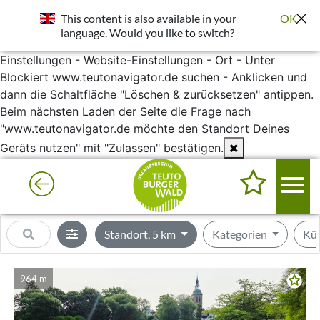
Standort wurde deaktiviert. Die Standortfreigabe wird
This content is also available in your
OK
benötigt um bessere Ergebnisse in deiner Umgebung
language. Would you like to switch?
darzustellen.
Einstellungen - Website-Einstellungen - Ort - Unter
Blockiert www.teutonavigator.de suchen - Anklicken und
dann die Schaltfläche "Löschen & zurücksetzen" antippen.
Beim nächsten Laden der Seite die Frage nach
"www.teutonavigator.de möchte den Standort Deines
Geräts nutzen" mit "Zulassen" bestätigen.
Standort, 5 km
Kategorien
Kü
964 m