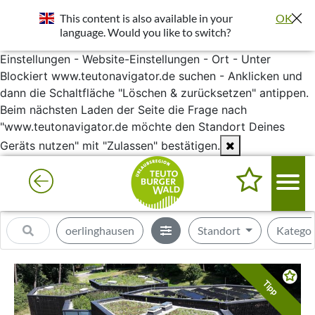
Standort wurde deaktiviert. Die Standortfreigabe wird
This content is also available in your
OK
benötigt um bessere Ergebnisse in deiner Umgebung
language. Would you like to switch?
darzustellen.
Einstellungen - Website-Einstellungen - Ort - Unter
Blockiert www.teutonavigator.de suchen - Anklicken und
dann die Schaltfläche "Löschen & zurücksetzen" antippen.
Beim nächsten Laden der Seite die Frage nach
"www.teutonavigator.de möchte den Standort Deines
Geräts nutzen" mit "Zulassen" bestätigen.
oerlinghausen
Standort
Katego
Tipp