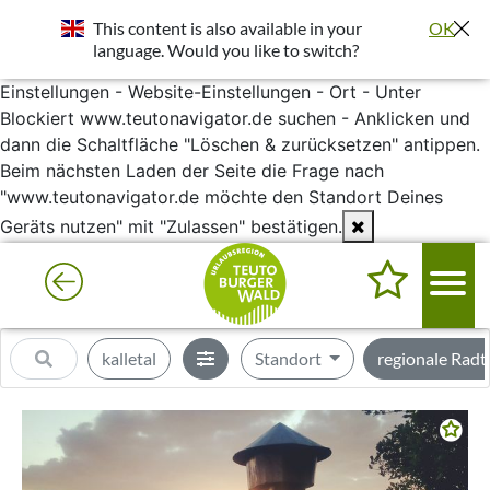
Standort wurde deaktiviert. Die Standortfreigabe wird
This content is also available in your
OK
benötigt um bessere Ergebnisse in deiner Umgebung
language. Would you like to switch?
darzustellen.
Einstellungen - Website-Einstellungen - Ort - Unter
Blockiert www.teutonavigator.de suchen - Anklicken und
dann die Schaltfläche "Löschen & zurücksetzen" antippen.
Beim nächsten Laden der Seite die Frage nach
"www.teutonavigator.de möchte den Standort Deines
Geräts nutzen" mit "Zulassen" bestätigen.
kalletal
Standort
regionale Rad