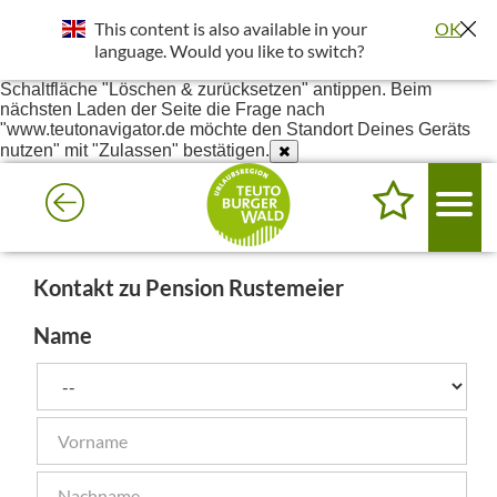
Standort wurde deaktiviert. Die Standortfreigabe wird benötigt
This content is also available in your
OK
um bessere Ergebnisse in deiner Umgebung darzustellen.
Einstellungen - Website-Einstellungen - Ort - Unter Blockiert
language. Would you like to switch?
www.teutonavigator.de suchen - Anklicken und dann die
Schaltfläche "Löschen & zurücksetzen" antippen. Beim
nächsten Laden der Seite die Frage nach
"www.teutonavigator.de möchte den Standort Deines Geräts
nutzen" mit "Zulassen" bestätigen.
Kontakt zu Pension Rustemeier
Name