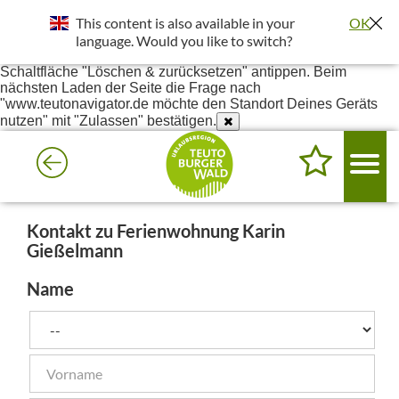
Standort wurde deaktiviert. Die Standortfreigabe wird benötigt
This content is also available in your
OK
um bessere Ergebnisse in deiner Umgebung darzustellen.
Einstellungen - Website-Einstellungen - Ort - Unter Blockiert
language. Would you like to switch?
www.teutonavigator.de suchen - Anklicken und dann die
Schaltfläche "Löschen & zurücksetzen" antippen. Beim
nächsten Laden der Seite die Frage nach
"www.teutonavigator.de möchte den Standort Deines Geräts
nutzen" mit "Zulassen" bestätigen.
Kontakt zu Ferienwohnung Karin
Gießelmann
Name