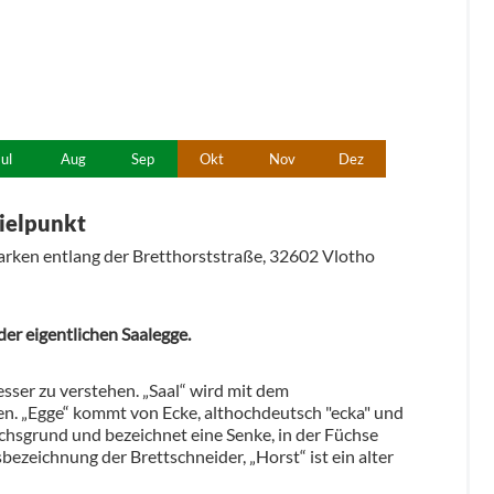
Jul
Aug
Sep
Okt
Nov
Dez
ielpunkt
arken entlang der Bretthorststraße, 32602 Vlotho
er eigentlichen Saalegge.
sser zu verstehen. „Saal“ wird mit dem
en. „Egge“ kommt von Ecke, althochdeutsch "ecka" und
hsgrund und bezeichnet eine Senke, in der Füchse
ezeichnung der Brettschneider, „Horst“ ist ein alter