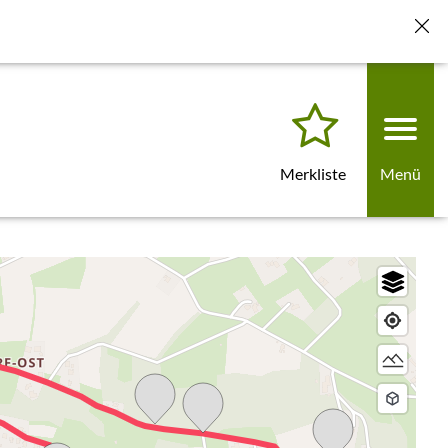
für künftige Besuche löschen" klicken. Beim nächsten Laden
Merkliste
Menü