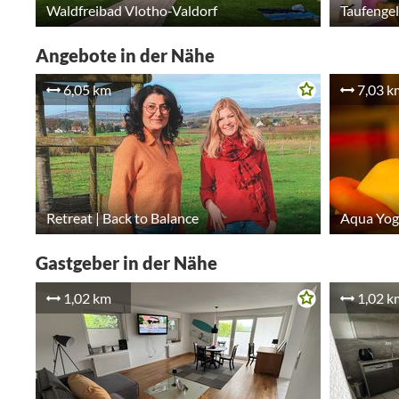
Waldfreibad Vlotho-Valdorf
Taufengel
Angebote in der Nähe
6,05 km
7,03 k
Retreat | Back to Balance
Aqua Yog
Gastgeber in der Nähe
1,02 km
1,02 k