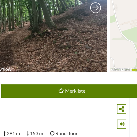
BY-SA
Merkliste
291 m
153 m
Rund-Tour