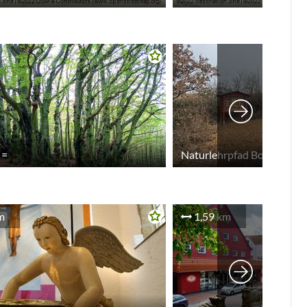
 =
Naturlehrpfad Bonstapel
m
1,59 km