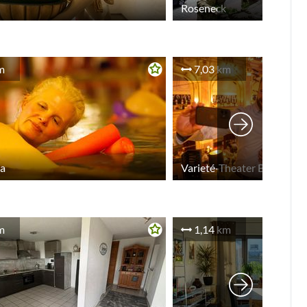
Roseneck
m
7,03 km
a
m
1,14 km