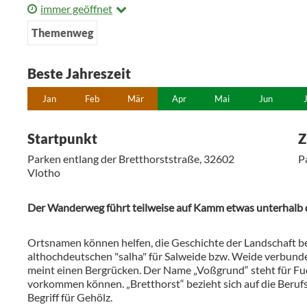
immer geöffnet
Themenweg
Beste Jahreszeit
Jan
Feb
Mär
Apr
Mai
Jun
Startpunkt
Z
Parken entlang der Bretthorststraße, 32602
P
Vlotho
Der Wanderweg führt teilweise auf Kamm etwas unterhalb d
Ortsnamen können helfen, die Geschichte der Landschaft be
althochdeutschen "salha" für Salweide bzw. Weide verbund
meint einen Bergrücken. Der Name „Voßgrund“ steht für Fuc
vorkommen können. „Bretthorst“ bezieht sich auf die Berufsb
Begriff für Gehölz.