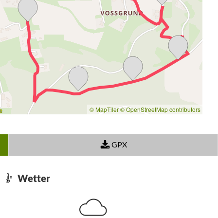
© MapTiler
© OpenStreetMap contributors
GPX
Wetter