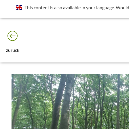
Standort wurde deaktiviert. Die Standortfreigabe wird benötig
This content is also available in your language. Would
Rechts neben der Adressleiste das Icon
der Seite die Frage nach "Deinen Standort abrufen" zulassen.
zurück