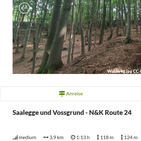
Waldweg.jpg
CC-
Anreise
Saalegge und Vossgrund - N&K Route 24
medium
3,9 km
1:13 h
118 m
124 m