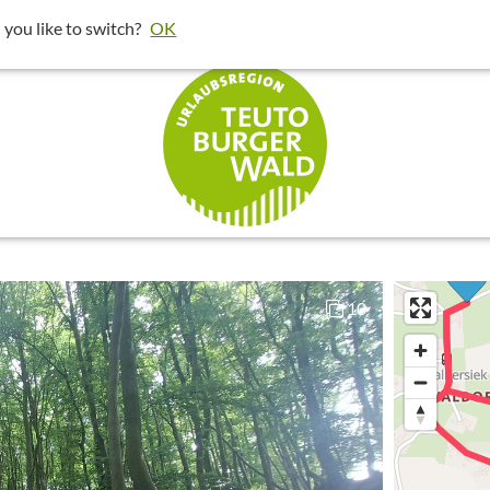
t um bessere Ergebnisse in deiner Umgebung darzustellen.
 you like to switch?
OK
klicken und dann "Diese Einstellungen 
10