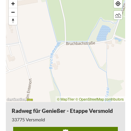
das Naturschutzgebiet Versmolder Bruch Richtung
Teutoburger Wald. Auf dem Weg liegt viel Sehenswertes,
wie die Bittglocke im Goldorf Oesterweg.
© MapTiler
© OpenStreetMap contributors
Radweg für Genießer - Etappe Versmold
33775
Versmold