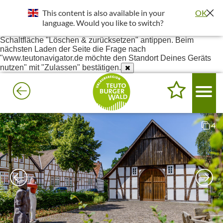
Standort wurde deaktiviert. Die Standortfreigabe wird benötigt
This content is also available in your
OK
um bessere Ergebnisse in deiner Umgebung darzustellen.
Einstellungen - Website-Einstellungen - Ort - Unter Blockiert
language. Would you like to switch?
www.teutonavigator.de suchen - Anklicken und dann die
Schaltfläche "Löschen & zurücksetzen" antippen. Beim
nächsten Laden der Seite die Frage nach
"www.teutonavigator.de möchte den Standort Deines Geräts
nutzen" mit "Zulassen" bestätigen.
4