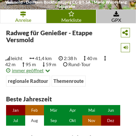
Versmold - Dorfkern Bockhorst.jpeg
CC-BY-SA
|
Mario Wallenfang
Fotografie
Anreise
Merkliste
GPX
Radweg für Genießer - Etappe
Versmold
leicht
41,4 km
2:38 h
40 m
42 m
95 m
59 m
Rund-Tour
immer geöffnet
regionale Radtour
Themenroute
Beste Jahreszeit
Jan
Feb
Mär
Apr
Mai
Jun
Jul
Aug
Sep
Okt
Nov
Dez