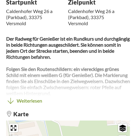
Startpunkt
Zielpunkt
Caldenhofer Weg 26 a
Caldenhofer Weg 26 a
(Parkbad), 33375
(Parkbad), 33375
Versmold
Versmold
Der Radweg für Genießer ist ein Rundkurs und durchgängig
in beide Richtungen ausgeschildert. Sie können somit in
jedem Ort der Strecke starten, beenden und in beide
Richtungen befahren.
Folgen Sie den Routenschildern: ein viereckiges grünes
Schild mit einem weißem G (für Genießer). Die Markierung
finden Sie als Einschübe in den Zielwegweisern. Dazwischen
folgen Sie einfach Zwischenwegweisern: roter Pfeile auf
weißem Hintergrund.
Weiterlesen
Karte
Die Strecke führt durch den historischen Dorfkern von
Bockhorst, vorbei an der Peckeloher Seenplatte und durch