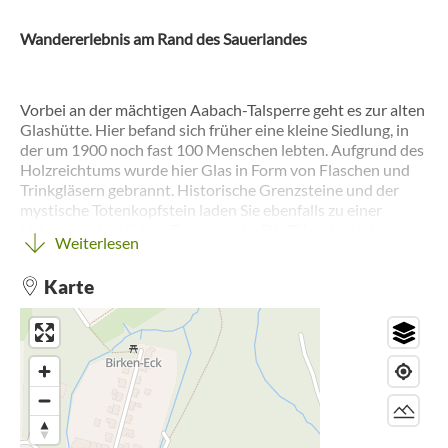
Wandererlebnis am Rand des Sauerlandes
Vorbei an der mächtigen Aabach-Talsperre geht es zur alten
Glashütte. Hier befand sich früher eine kleine Siedlung, in
der um 1900 noch fast 100 Menschen lebten. Aufgrund des
Holzreichtums wurde hier Glas in Form von Flaschen und
Trinkgläsern gebrannt. Historische Grenzsteine und der
mystische Totenkopfstein laden Sie ebenfalls zu einer
kleinen, gedanklichen Zeitreise ein. Die Täler der kleinen
Weiterlesen
und großen Aa begeistern auf dieser Wanderung mit ihrer
Flora und Fauna, während die hügelige Landschaft immer
Karte
wieder hervorragende Ausblicke ins Umland bietet.