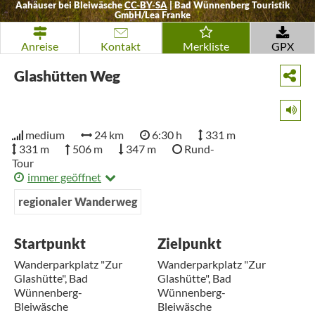
Aahäuser bei Bleiwäsche
CC-BY-SA
|
Bad Wünnenberg Touristik
GmbH/Lea Franke
Anreise
Kontakt
Merkliste
GPX
Glashütten Weg
medium
24 km
6:30 h
331 m
331 m
506 m
347 m
Rund-
Tour
immer geöffnet
regionaler Wanderweg
Startpunkt
Zielpunkt
Wanderparkplatz "Zur
Wanderparkplatz "Zur
Glashütte", Bad
Glashütte", Bad
Wünnenberg-
Wünnenberg-
Bleiwäsche
Bleiwäsche