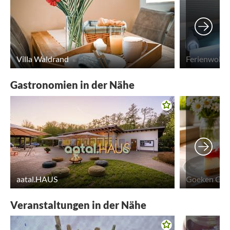
Villa Waldrand
Ferienwohn
Gastronomien in der Nähe
aatal.HAUS
Goeken Café
Veranstaltungen in der Nähe