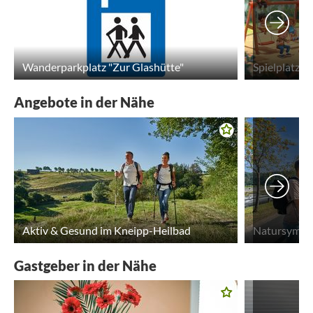
Wanderparkplatz "Zur Glashütte"
Spielplatz Al
Angebote in der Nähe
Aktiv & Gesund im Kneipp-Heilbad
Natursymph
Gastgeber in der Nähe