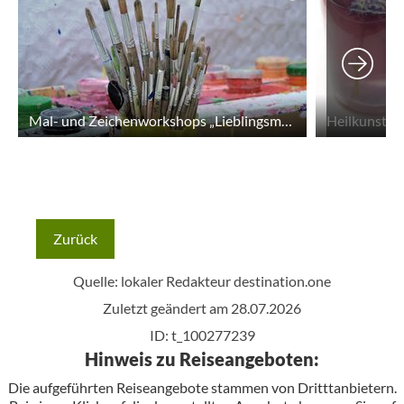
Mal- und Zeichenworkshops „Lieblingsmotive aus der Zeitreise in die Vergangenheit“
Heilkunst "
Zurück
Quelle: lokaler Redakteur
destination.one
Zuletzt geändert am 28.07.2026
ID: t_100277239
Hinweis zu Reiseangeboten:
Die aufgeführten Reiseangebote stammen von Dritttanbietern.