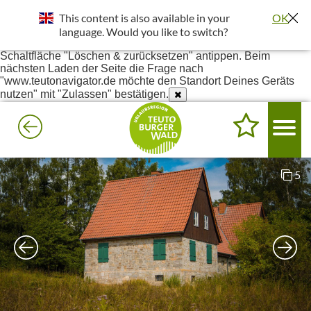
Standort wurde deaktiviert. Die Standortfreigabe wird benötigt
This content is also available in your
OK
um bessere Ergebnisse in deiner Umgebung darzustellen.
Einstellungen - Website-Einstellungen - Ort - Unter Blockiert
language. Would you like to switch?
www.teutonavigator.de suchen - Anklicken und dann die
Schaltfläche "Löschen & zurücksetzen" antippen. Beim
nächsten Laden der Seite die Frage nach
"www.teutonavigator.de möchte den Standort Deines Geräts
nutzen" mit "Zulassen" bestätigen.
5