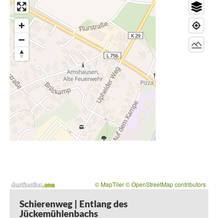
man an den sehenswerten Zusammenfluss von
Jückemühlenbach und Schierenbeeke, die namensgebend
für den Wanderweg ist.
Zurück auf dem eigentlichen Wegeverlauf erwartet Sie eine
abwechslungreiche Wanderung durch Wälder und entlang
von Feldern mit einigen besonders schönen Aussichten.
Tipp:
Den
Steinhagener Wanderpass
sowie den
Aufkleber
"Schierenweg"
erhalten Sie kostenlos im
Hotel
Steinhägerquelle
sowie im Rathaus.
© MapTiler
© OpenStreetMap contributors
Schierenweg | Entlang des
Jückemühlenbachs