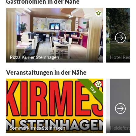
Gastronomien in der Nähe
Pizza Kurier Steinhagen
Hotel Resta
Veranstaltungen in der Nähe
Tipp
Sommerkirmes Steinhagen
Heidefest S