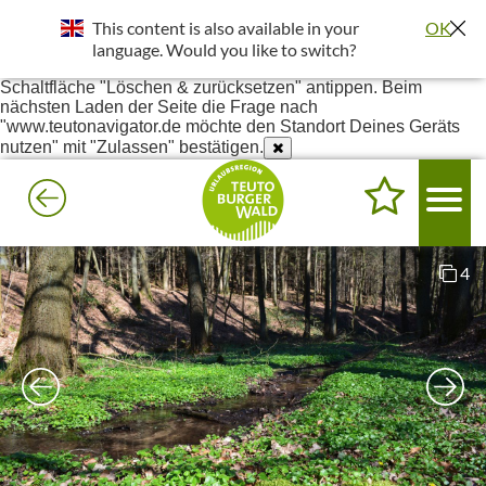
Standort wurde deaktiviert. Die Standortfreigabe wird benötigt
This content is also available in your
OK
um bessere Ergebnisse in deiner Umgebung darzustellen.
Einstellungen - Website-Einstellungen - Ort - Unter Blockiert
language. Would you like to switch?
www.teutonavigator.de suchen - Anklicken und dann die
Schaltfläche "Löschen & zurücksetzen" antippen. Beim
nächsten Laden der Seite die Frage nach
"www.teutonavigator.de möchte den Standort Deines Geräts
nutzen" mit "Zulassen" bestätigen.
4