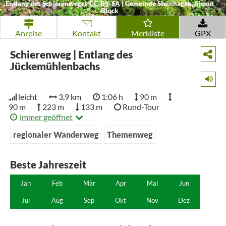
Entlang des Schierenweges
CC-BY-SA
|
Gemeinde Steinhagen, Simon
Block
Anreise
Kontakt
Merkliste
GPX
Schierenweg | Entlang des
Jückemühlenbachs
leicht
3,9 km
1:06 h
90 m
90 m
223 m
133 m
Rund-Tour
immer geöffnet
regionaler Wanderweg
Themenweg
Beste Jahreszeit
Jan
Feb
Mär
Apr
Mai
Jun
Jul
Aug
Sep
Okt
Nov
Dez