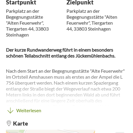
Startpunkt
Zielpunkt
Parkplatz an der
Parkplatz an der
Begegnungsstätte
Begegnungsstätte "Alten
"Alten Feuerwehr",
Feuerwehr", Tiergarten
Tiergarten 44, 33803
44, 33803 Steinhagen
Steinhagen
Der kurze Rundwanderweg führt in einem besonders
schönen Teilabschnitt entlang des Jückemühlenbachs.
Nach dem Start an der Begegnungsstätte "Alte Feuerwehr"
im Ortsteil Amshausen muss als erstes an der Ampel die L
756 überquert werden. Nach einem kurzen Spaziergang
entlang der Straße biegt der Wegeverlauf nach etwa 200
Metern links in den dort beginnenden Wald ab und führt
anschließend für eine längere Zeit oberhalb des
Jückemühlenbaches in Richtung Teutoburger Wald.
Weiterlesen
Wenn man bei der nachfolgenden Abzweigung nach rechts
nicht unmittelbar dem Wegeverlauf folgt, sondern
Karte
stattdessen noch dem Patt für etwa 50 Meter folgt, gelangt