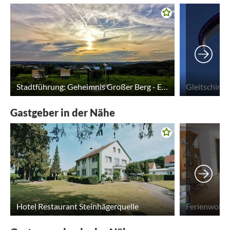
Stadtführung: Geheimnis Großer Berg - Eine Reise durch die Erdgeschichte
Gastgeber in der Nähe
Hotel Restaurant Steinhägerquelle
Ferienwohnu