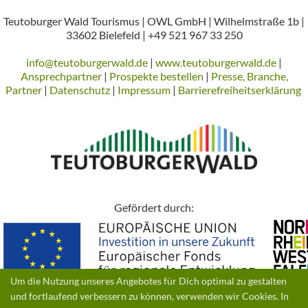
Teutoburger Wald Tourismus | OWL GmbH | Wilhelmstraße 1b |
33602 Bielefeld | +49 521 967 33 250
info@teutoburgerwald.de
|
www.teutoburgerwald.de
|
Ansprechpartner
|
Prospekte bestellen
|
Presse, Branche,
Partner
|
Datenschutz
|
Impressum
|
Barrierefreiheitserklärung
Gefördert durch:
Um die Nutzung unseres Angebotes für Dich optimal zu gestalten
und fortlaufend verbessern zu können, verwenden wir Cookies. In