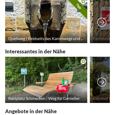
Tipp
Quellweg | Beidseits des Kammwegs und durchs Quellental (Qualitätsweg)
Interessantes in der Nähe
Rastplatz Schmecken | Weg für Genießer
Bahnhof Ste
Angebote in der Nähe