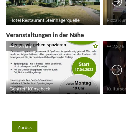
Hotel Restaurant Steinhägerquelle
Pizza Kurier
Veranstaltungen in der Nähe
2,25 km
2,32 km
Gehtreff Künsebeck
Kultursomm
Zurück