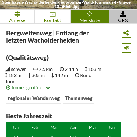
Steinhagen-Wacholderheiden-Teutoburger-Wald-Tourismus-F-Grawe
(105)Klein.jpg
Anreise
Kontakt
Merkliste
GPX
Bergweltenweg | Entlang der
letzten Wacholderheiden
(Qualitätsweg)
schwer
7,6 km
2:14 h
183 m
183 m
305 m
142 m
Rund-
Tour
immer geöffnet
regionaler Wanderweg
Themenweg
Beste Jahreszeit
Jan
Feb
Mär
Apr
Mai
Jun