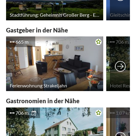
Stadtführung: Geheimnis Großer Berg - Eine Reise durch die Erdgeschichte
Gastgeber in der Nähe
665 m
706 m
Ferienwohnung Strakeljahn
Hotel Resta
Gastronomien in der Nähe
706 m
1,07 km