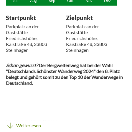
Jul
Aug
Sep
Okt
Nov
Dez
Startpunkt
Zielpunkt
Parkplatz an der
Parkplatz an der
Gaststätte
Gaststätte
Friedrichshöhe,
Friedrichshöhe,
Kaistraße 48, 33803
Kaistraße 48, 33803
Steinhagen
Steinhagen
Schon gewusst?
Der Bergweltenweg hat bei der Wahl
"Deutschlands Schönster Wanderweg 2024" den 8. Platz
belegt und gehört somit zu den Top 10 der Wanderwege in
Deutschland.
Hinter den sieben Bergen
Weiterlesen
Der als „traumtour“ zertifizierte Qualitätsweg führt entlang