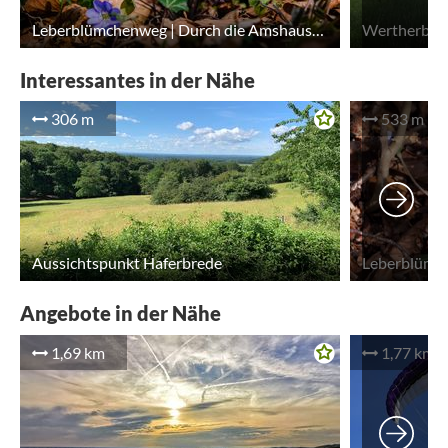
Leberblümchenweg | Durch die Amshausener Schweiz
Interessantes in der Nähe
306 m
533 m
Aussichtspunkt Haferbrede
Angebote in der Nähe
1,69 km
1,77 km