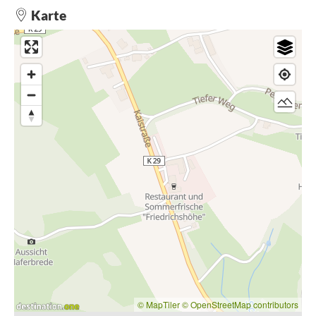
besonders naturnaher Wege durch den verträumten
Karte
Teutoburger Wald. Zwar wandern Sie hier nicht in den
Alpen, aber dennoch passieren Sie immerhin sieben Berge.
Stetig bergauf
Sie starten Ihre Wanderung auf 168m Höhe am großen
Parkplatz der
Gaststätte Friedrichshöhe
. Von hier aus geht
es Richtung Teutoburger Wald stetig leicht bergauf – der
Bergweltenweg macht seinem Namen alle Ehre! Nachdem
Sie
Hohe Liet
(218m) und
Gottesberg
(263m) hinter sich
gelassen haben, erreichen Sie den
Petersberg
(266m) auf
dem Kammweg des Teutoburger Waldes.
Steinhagen & Wacholder
Am Petersberg können Sie die letzten
Wacholderheiden
bestaunen, die im Spätsommer prächtig blühen. Dass der
Wacholder wichtig für die Region ist, zeigt die
Hörstation
„Steinhagen & Wacholder“
: Besonders Ältere kennen sicher
noch den Wacholderschnaps „Steinhäger“, der in seiner
markanten braunen Tonflasche unverwechselbar ist.
Traumhafter Fernblick in zwei Richtungen
© MapTiler
© OpenStreetMap contributors
Nach weiteren Höhenmetern werden Sie am
Bußberg