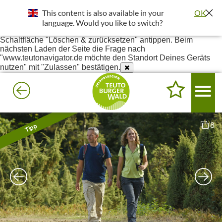
Standort wurde deaktiviert. Die Standortfreigabe wird benötigt
This content is also available in your
OK
um bessere Ergebnisse in deiner Umgebung darzustellen.
Einstellungen - Website-Einstellungen - Ort - Unter Blockiert
language. Would you like to switch?
www.teutonavigator.de suchen - Anklicken und dann die
Schaltfläche "Löschen & zurücksetzen" antippen. Beim
nächsten Laden der Seite die Frage nach
"www.teutonavigator.de möchte den Standort Deines Geräts
nutzen" mit "Zulassen" bestätigen.
8
Tipp