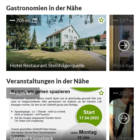
Gastronomien in der Nähe
705 m
1,07 km
Hotel Restaurant Steinhägerquelle
Pizza Kurier
Veranstaltungen in der Nähe
2,25 km
2,32 km
Gehtreff Künsebeck
Kultursomme