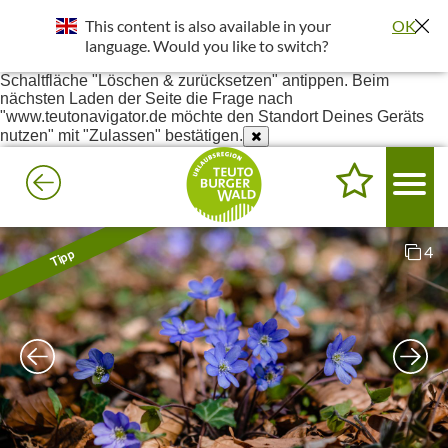
Standort wurde deaktiviert. Die Standortfreigabe wird benötigt
This content is also available in your
OK
um bessere Ergebnisse in deiner Umgebung darzustellen.
Einstellungen - Website-Einstellungen - Ort - Unter Blockiert
language. Would you like to switch?
www.teutonavigator.de suchen - Anklicken und dann die
Schaltfläche "Löschen & zurücksetzen" antippen. Beim
nächsten Laden der Seite die Frage nach
"www.teutonavigator.de möchte den Standort Deines Geräts
nutzen" mit "Zulassen" bestätigen.
4
Tipp