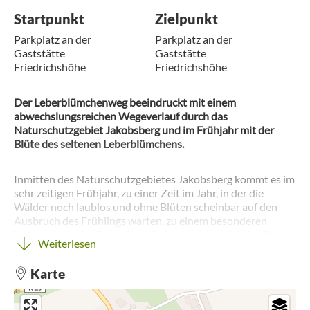
Startpunkt
Zielpunkt
Parkplatz an der
Parkplatz an der
Gaststätte
Gaststätte
Friedrichshöhe
Friedrichshöhe
Der Leberblümchenweg beeindruckt mit einem
abwechslungsreichen Wegeverlauf durch das
Naturschutzgebiet Jakobsberg und im Frühjahr mit der
Blüte des seltenen Leberblümchens.
Inmitten des Naturschutzgebietes Jakobsberg kommt es im
sehr zeitigen Frühjahr, zu einer Zeit im Jahr, in der die
Wälder noch laublos und ohne Blüten scheinbar auf den
Ausbruch des Frühlings warten, zu einem besonderen
Naturschauspiel. Es beginnt die kurze aber prächtige Blüte
Weiterlesen
des Leberblümchens (Anemone hepatica oder auch
Hepatica nobilis). Mehr als 1 Million dieser
Karte
wärmeliebenden Pflanzen finden in dem nährstoffreichen
Eichen-Hainbuchen-Niederwald so ideale
Lebensbedingungen vor, dass sie für etwa 3 Wochen den