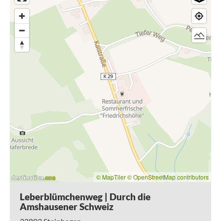
kargen Waldboden mit Ihren hellblauen bis tiefvioletten
Blütensternen erleuchten. Die einzelne Pflanze blüht sogar
nur eine Woche. Aber auch außerhalb dieser kurzen
Blütezeit ist der Leberblümchenweg aufgrund seines
abwechslungsreichen Wegeverlaufs eine Attraktion. An
einem herrlichen Aussichtspunkt unterhalb des
Jakobsberges ermöglicht eine Familienliege eine
entspannte Pause mit einem wunderbaren Fernblick in
Richtung der Münsterländer Ebene.
Tipp:
Den
Steinhagener Wanderpass
sowie den
Aufkleber
"Leberblümchenweg"
erhalten Sie kostenlos in der
Gaststätte Friedrichshöhe
sowie im Rathaus.
© MapTiler
© OpenStreetMap contributors
Leberblümchenweg | Durch die
Amshausener Schweiz