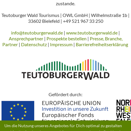
zustande.
Teutoburger Wald Tourismus | OWL GmbH | Wilhelmstraße 1b |
33602 Bielefeld | +49 521 967 33 250
info@teutoburgerwald.de
|
www.teutoburgerwald.de
|
Ansprechpartner
|
Prospekte bestellen
|
Presse, Branche,
Partner
|
Datenschutz
|
Impressum
|
Barrierefreiheitserklärung
Gefördert durch:
Um die Nutzung unseres Angebotes für Dich optimal zu gestalten