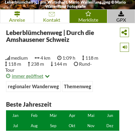
Leberblümchen (C) pro Wirtschaft, Mario Wallenfang.jpeg
©
Mario
Wallenfang Fotografie
Anreise
Kontakt
Merkliste
GPX
Leberblümchenweg | Durch die
Amshausener Schweiz
medium
4 km
1:09 h
118 m
118 m
238 m
144 m
Rund-
Tour
immer geöffnet
regionaler Wanderweg
Themenweg
Beste Jahreszeit
Jan
Feb
Mär
Apr
Mai
Jun
Jul
Aug
Sep
Okt
Nov
Dez