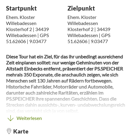
Startpunkt
Zielpunkt
Ehem. Kloster
Ehem. Kloster
Willebadessen
Willebadessen
Klosterhof 2 | 34439
Klosterhof 2 | 34439
Willebadessen | GPS
Willebadessen | GPS
51.62606 | 9.03477
51.62606 | 9.03477
Diese Tour hat ein Ziel, für das ihr unbedingt ausreichend
Zeit einplanen solltet: nur wenige Gehminuten von der
Altstadt Einbecks entfernt, präsentiert der PS.SPEICHER
mehrals 350 Exponate, die anschaulich zeigen, wie sich
Menschen seit 130 Jahren auf Rädern fortbewegen.
Historische Fahrräder, Motorräder und Automobile,
darunter auch zahlreiche Raritäten, erzählen im
PS.SPEICHER ihre spannenden Geschichten. Dass die
Strecken dahin aussichts-, kurven- undabwechslungsreich
sind, das versteht sich ja von selbst.
Weiterlesen
Von der barocken Klosteranlage des 1149 gegründeten
Karte
ehemaligen Benediktinerinnenklosters Willebadessen geht