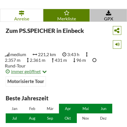
Anreise
Merkliste
GPX
Zum PS.SPEICHER in Einbeck
medium
221,2 km
3:43 h
2.357 m
2.361 m
431 m
96 m
Rund-Tour
immer geöffnet
Motorisierte Tour
Beste Jahreszeit
Jan
Feb
Mär
Apr
Mai
Jun
Jul
Aug
Sep
Okt
Nov
Dez