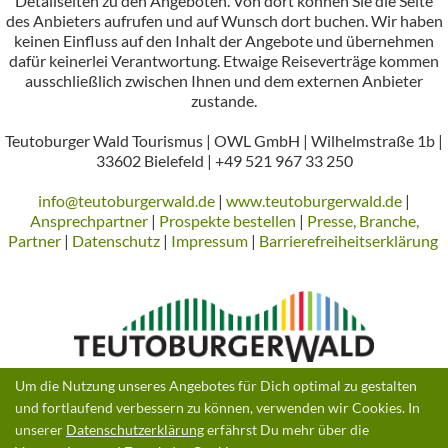
Detailseiten zu den Angeboten. Von dort können Sie die Seite
des Anbieters aufrufen und auf Wunsch dort buchen. Wir haben
keinen Einfluss auf den Inhalt der Angebote und übernehmen
dafür keinerlei Verantwortung. Etwaige Reiseverträge kommen
ausschließlich zwischen Ihnen und dem externen Anbieter
zustande.
Teutoburger Wald Tourismus | OWL GmbH | Wilhelmstraße 1b |
33602 Bielefeld | +49 521 967 33 250
info@teutoburgerwald.de
|
www.teutoburgerwald.de
|
Ansprechpartner
|
Prospekte bestellen
|
Presse, Branche,
Partner
|
Datenschutz
|
Impressum
|
Barrierefreiheitserklärung
Um die Nutzung unseres Angebotes für Dich optimal zu gestalten
und fortlaufend verbessern zu können, verwenden wir Cookies. In
Gefördert durch:
unserer
Datenschutzerklärung
erfährst Du mehr über die