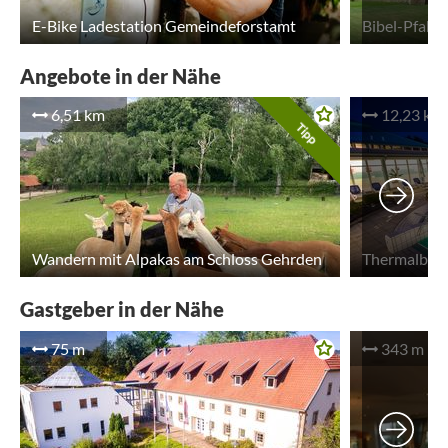
E-Bike Ladestation Gemeindeforstamt
Bibel-Pfahl 
Angebote in der Nähe
6,51 km
12,23 km
Tipp
Wandern mit Alpakas am Schloss Gehrden
Thermalbada
Gastgeber in der Nähe
75 m
343 m