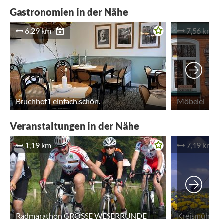
Gastronomien in der Nähe
6,29 km
7,56 km
Bruchhof1 einfach.schön.
Möbelei
Veranstaltungen in der Nähe
1,19 km
7,19 km
Radmarathon GROSSE WESERRUNDE