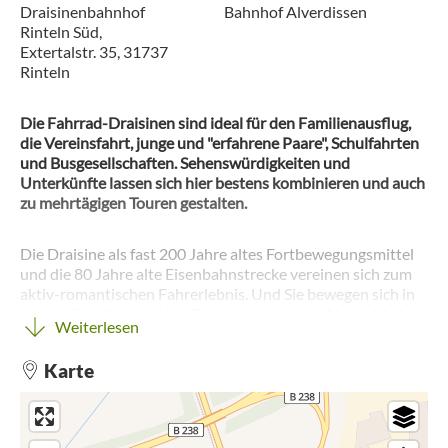
Draisinenbahnhof
Bahnhof Alverdissen
Rinteln Süd,
Extertalstr. 35, 31737
Rinteln
Die Fahrrad-Draisinen sind ideal für den Familienausflug,
die Vereinsfahrt, junge und "erfahrene Paare", Schulfahrten
und Busgesellschaften. Sehenswürdigkeiten und
Unterkünfte lassen sich hier bestens kombinieren und auch
zu mehrtägigen Touren gestalten.
Die Draisine als fast 200 Jahre altes Fortbewegungsmittel
und die 80 Jahre alte Eisenbahnstrecke vereinen sich zum
aktiv-romantischen Fahrerlebnis. Und Sie bewegen sich in
bester Gesellschaft: Von Rinteln aus gehts in Natur, Idylle
Weiterlesen
und Ursprünglichkeit. Geniessen Sie das etwas andere
Gefährt. Entspannt oder sportlich - das Tempo bestimmen
Karte
Sie.
Die Schienenstrecke beginnt in Rinteln/Süd und schlängelt
sich durch das schöne Extertal bis Alverdissen, einem
Ortsteil von Barntrup. Eingebettet in die sanfte