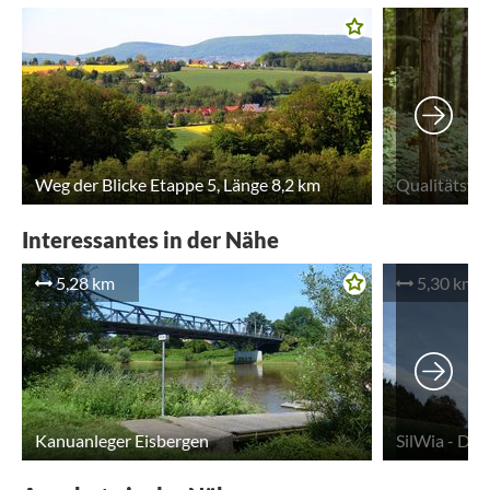
Weg der Blicke Etappe 5, Länge 8,2 km
Qualitätswe
Interessantes in der Nähe
5,28 km
5,30 km
Kanuanleger Eisbergen
SilWia - Das