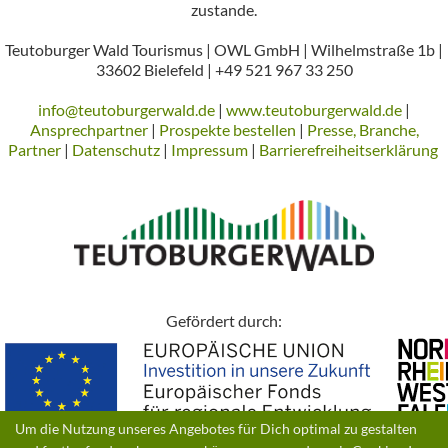
zustande.
Teutoburger Wald Tourismus | OWL GmbH | Wilhelmstraße 1b |
33602 Bielefeld | +49 521 967 33 250
info@teutoburgerwald.de
|
www.teutoburgerwald.de
|
Ansprechpartner
|
Prospekte bestellen
|
Presse, Branche,
Partner
|
Datenschutz
|
Impressum
|
Barrierefreiheitserklärung
Gefördert durch:
Um die Nutzung unseres Angebotes für Dich optimal zu gestalten