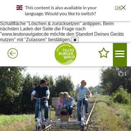
Standort wurde deaktiviert. Die Standortfreigabe wird benötigt
This content is also available in your
OK
um bessere Ergebnisse in deiner Umgebung darzustellen.
Einstellungen - Website-Einstellungen - Ort - Unter Blockiert
language. Would you like to switch?
www.teutonavigator.de suchen - Anklicken und dann die
Schaltfläche "Löschen & zurücksetzen" antippen. Beim
nächsten Laden der Seite die Frage nach
"www.teutonavigator.de möchte den Standort Deines Geräts
nutzen" mit "Zulassen" bestätigen.
1