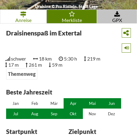
Draisine
©
Pro Rinteln, Stadt Lage
Anreise
Merkliste
GPX
Draisinenspaß im Extertal
schwer
18 km
5:30 h
219 m
17 m
261 m
59 m
Themenweg
Beste Jahreszeit
Jan
Feb
Mär
Apr
Mai
Jun
Jul
Aug
Sep
Okt
Nov
Dez
Startpunkt
Zielpunkt