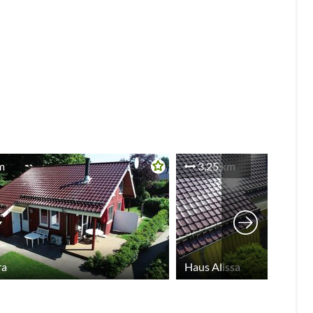
m
3,25 km
ra
Haus Alissa