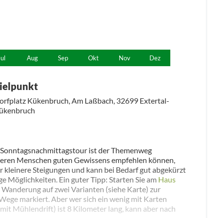
Jul
Aug
Sep
Okt
Nov
Dez
ielpunkt
orfplatz Kükenbruch, Am Laßbach, 32699 Extertal-
ükenbruch
te Sonntagsnachmittagstour ist der Themenweg
älteren Menschen guten Gewissens empfehlen können,
 kleinere Steigungen und kann bei Bedarf gut abgekürzt
ge Möglichkeiten. Ein guter Tipp: Starten Sie am
Haus
e Wanderung auf zwei Varianten (siehe Karte) zur
 Wege markiert. Aber wer sich ein wenig mit Karten
it Mühlendrift) ist 8 Kilometer lang, kann aber nach