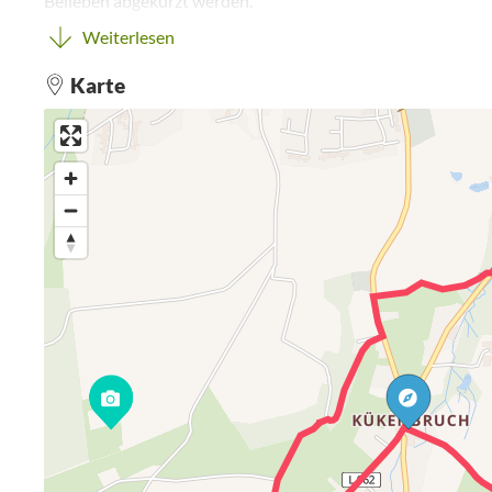
Belieben abgekürzt werden.
Einkehrmöglichkeit bestehen im
Motorradcafe »Die Kurve«
Weiterlesen
Berg, ca. 2,5 Kilometer). Bitte bei beiden vorher telefonisch e
Karte
Ein dickes Lob und Dankeschön gilt an dieser Stelle den r
die ihre Wege vorbildlich pflegen und instand halten. Auf
das Wandern zu allen Jahreszeiten viel Spaß. Probieren Sie e