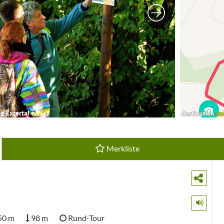
 Extertal e.V.
Merkliste
50 m
98 m
Rund-Tour