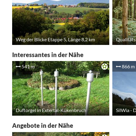
Weg der Blicke Etappe 5, Länge 8,2 km
Qualität
Interessantes in der Nähe
541 m
866 m
Duftorgel in Extertal-Kükenbruch
SilWia - 
Angebote in der Nähe