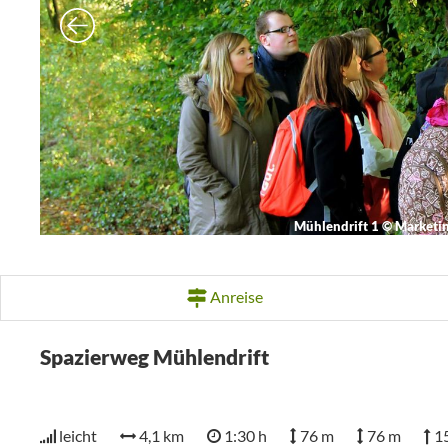
Mühlendrift 1
©
Marketing
Anreise
Spazierweg Mühlendrift
leicht
4,1 km
1:30 h
76 m
76 m
1