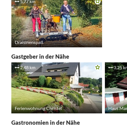
5,77 km
Draisinenspaß
Gastgeber in der Nähe
2,48 km
3,25 k
Ferienwohnung Christel
Haus Ma
Gastronomien in der Nähe