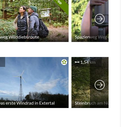
Tipp
sweg Wilddiebsroute
Spazierweg Weg der Sinne
1,54 km
Das erste Windrad in Extertal