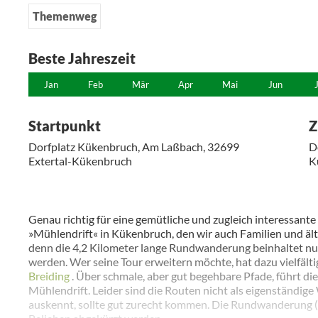
Themenweg
Beste Jahreszeit
Jan
Feb
Mär
Apr
Mai
Jun
Startpunkt
Z
Dorfplatz Kükenbruch, Am Laßbach, 32699
D
Extertal-Kükenbruch
K
Genau richtig für eine gemütliche und zugleich interessan
»Mühlendrift« in Kükenbruch, den wir auch Familien und 
denn die 4,2 Kilometer lange Rundwanderung beinhaltet nur
werden. Wer seine Tour erweitern möchte, hat dazu vielfälti
Breiding
. Über schmale, aber gut begehbare Pfade, führt di
Mühlendrift. Leider sind die Routen nicht als eigenständige
auskennt, sollte gut zurecht kommen. Die Rundwanderung (m