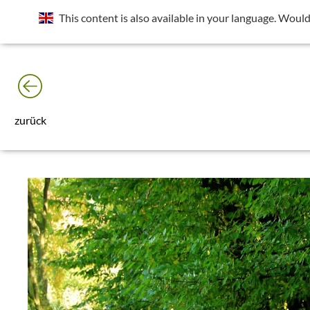
Standort wurde deaktiviert. Die Standortfreigabe wird benötig
This content is also available in your language. Would
Rechts neben der Adressleiste das Icon
der Seite die Frage nach "Deinen Standort abrufen" zulassen.
zurück