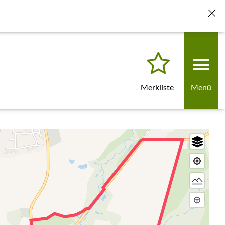
für künftige Besuche löschen" klicken. Beim nächsten Laden
Merkliste
Menü