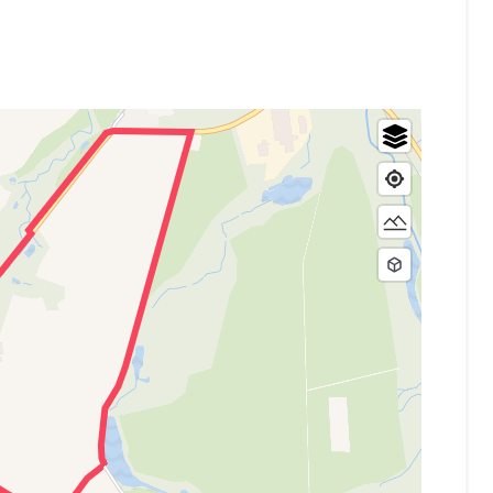
und außerhalb des Ortes im
»Haus Breiding«
(Almenaer
rfragen, ob geöffnet ist.
ührigen Wanderfreunden des Kükenbrucher Dorfvereins,
 den stets gemähten und freigeschnittenen Wegen macht
s aus.