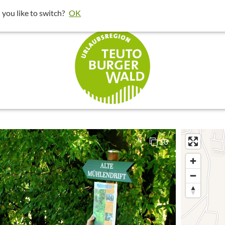
t um bessere Ergebnisse in deiner Umgebung darzustellen.
 you like to switch?
OK
klicken und dann "Diese Einstellungen 
10