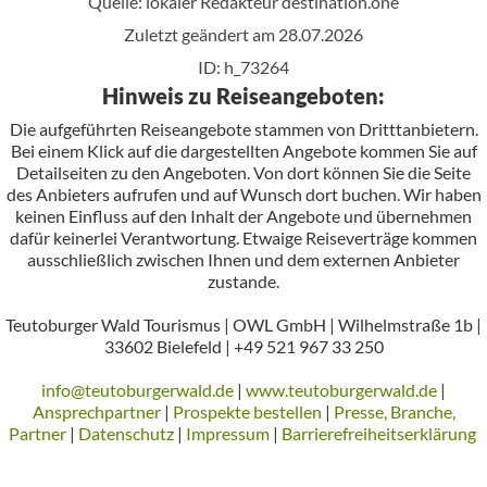
Quelle: lokaler Redakteur
destination.one
Zuletzt geändert am 28.07.2026
ID: h_73264
Hinweis zu Reiseangeboten:
Die aufgeführten Reiseangebote stammen von Dritttanbietern.
Bei einem Klick auf die dargestellten Angebote kommen Sie auf
Detailseiten zu den Angeboten. Von dort können Sie die Seite
des Anbieters aufrufen und auf Wunsch dort buchen. Wir haben
keinen Einfluss auf den Inhalt der Angebote und übernehmen
dafür keinerlei Verantwortung. Etwaige Reiseverträge kommen
ausschließlich zwischen Ihnen und dem externen Anbieter
zustande.
Teutoburger Wald Tourismus | OWL GmbH | Wilhelmstraße 1b |
33602 Bielefeld | +49 521 967 33 250
info@teutoburgerwald.de
|
www.teutoburgerwald.de
|
Ansprechpartner
|
Prospekte bestellen
|
Presse, Branche,
Partner
|
Datenschutz
|
Impressum
|
Barrierefreiheitserklärung