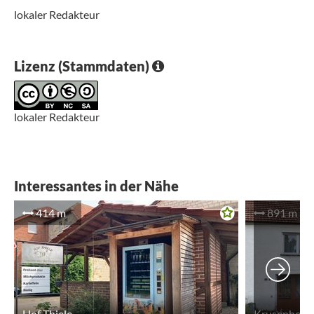
lokaler Redakteur
Lizenz (Stammdaten)
lokaler Redakteur
Interessantes in der Nähe
414 m
891 m
Hof Thiele
Krusenhof E