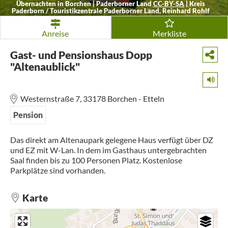
Übernachten in Borchen | Paderborner Land
CC-BY-SA
|
Kreis
Paderborn / Touristikzentrale Paderborner Land, Reinhard Rohlf
Anreise
Merkliste
Gast- und Pensionshaus Dopp
"Altenaublick"
Westernstraße 7,
33178
Borchen
- Etteln
Pension
Das direkt am Altenaupark gelegene Haus verfügt über DZ
und EZ mit W-Lan. In dem im Gasthaus untergebrachten
Saal finden bis zu 100 Personen Platz. Kostenlose
Parkplätze sind vorhanden.
Karte