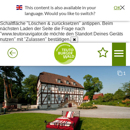
Standort wurde deaktiviert. Die Standortfreigabe wird benötigt
This content is also available in your
OK
um bessere Ergebnisse in deiner Umgebung darzustellen.
Einstellungen - Website-Einstellungen - Ort - Unter Blockiert
language. Would you like to switch?
www.teutonavigator.de suchen - Anklicken und dann die
Schaltfläche "Löschen & zurücksetzen" antippen. Beim
nächsten Laden der Seite die Frage nach
"www.teutonavigator.de möchte den Standort Deines Geräts
nutzen" mit "Zulassen" bestätigen.
1