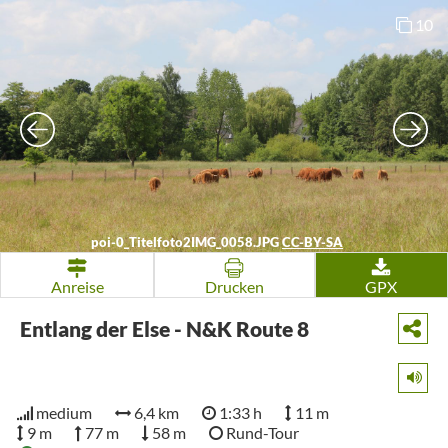
10
poi-0_Titelfoto2IMG_0058.JPG
CC-BY-SA
Anreise
Drucken
GPX
Entlang der Else - N&K Route 8
medium
6,4 km
1:33 h
11 m
9 m
77 m
58 m
Rund-Tour