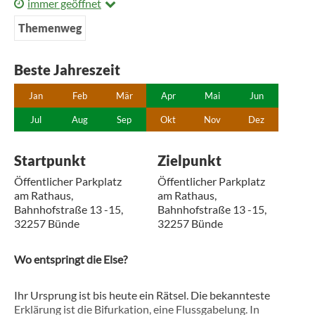
immer geöffnet
Themenweg
Beste Jahreszeit
Jan
Feb
Mär
Apr
Mai
Jun
Jul
Aug
Sep
Okt
Nov
Dez
Startpunkt
Zielpunkt
Öffentlicher Parkplatz
Öffentlicher Parkplatz
am Rathaus,
am Rathaus,
Bahnhofstraße 13 -15,
Bahnhofstraße 13 -15,
32257 Bünde
32257 Bünde
Wo entspringt die Else?
Ihr Ursprung ist bis heute ein Rätsel. Die bekannteste
Erklärung ist die Bifurkation, eine Flussgabelung. In