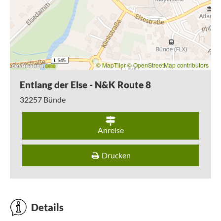
© MapTiler
© OpenStreetMap contributors
Entlang der Else - N&K Route 8
32257
Bünde
Anreise
Drucken
Details