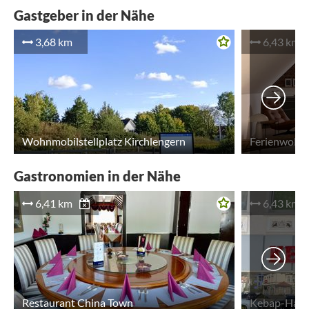
Gastgeber in der Nähe
3,68 km
6,43 km
Wohnmobilstellplatz Kirchlengern
Ferienwohnu
Gastronomien in der Nähe
6,41 km
6,43 km
Restaurant China Town
Kebap-Hau