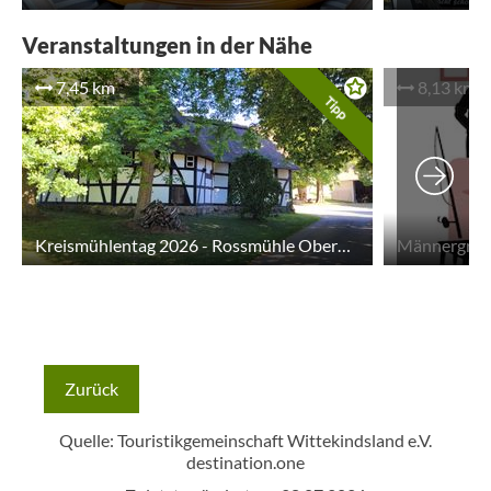
Veranstaltungen in der Nähe
7,45 km
8,13 km
Tipp
Kreismühlentag 2026 - Rossmühle Oberbauerschaft
Männergripp
Zurück
Quelle: Touristikgemeinschaft Wittekindsland e.V.
destination.one