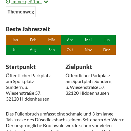
immer geöffnet
Themenweg
Beste Jahreszeit
Jan
Feb
Mär
Apr
Mai
Jun
Jul
Aug
Sep
Okt
Nov
Dez
Startpunkt
Zielpunkt
Öffentlicher Parkplatz
Öffentlicher Parkplatz
am Sportplatz
am Sportplatz Sundern,
Sundern, u.
u. Wiesenstraße 57,
Wiesenstraße 57,
32120 Hiddenhausen
32120 Hiddenhausen
Das Füllenbruch umfasst eine schmale und 3 km lange
Talstrecke des Düsedieksbachs, einem Seitenarm der Werre.
Der ursprüngliche Bruchwald wurde schon vor vielen