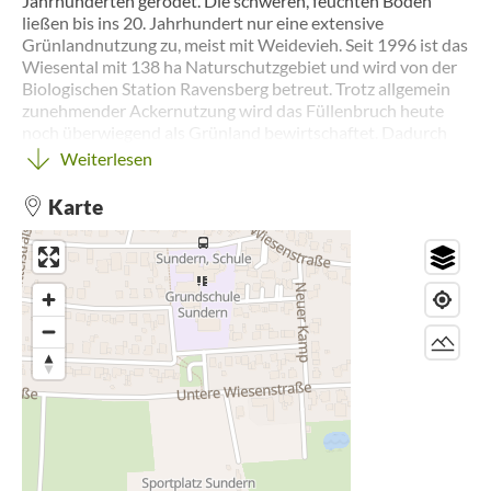
Jahrhunderten gerodet. Die schweren, feuchten Böden
ließen bis ins 20. Jahrhundert nur eine extensive
Grünlandnutzung zu, meist mit Weidevieh. Seit 1996 ist das
Wiesental mit 138 ha Naturschutzgebiet und wird von der
Biologischen Station Ravensberg betreut. Trotz allgemein
zunehmender Ackernutzung wird das Füllenbruch heute
noch überwiegend als Grünland bewirtschaftet. Dadurch
bietet es vielen Tieren und Pflanzen, die auf feuchte
Weiterlesen
Standorte angewiesen sind, einen Lebensraum.
Karte