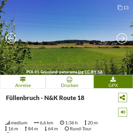
13
POI-01-Grünland-panorama.jpg
CC-BY-SA
Anreise
Drucken
GPX
Füllenbruch - N&K Route 18
medium
6,6 km
1:36 h
20 m
16 m
84 m
64 m
Rund-Tour