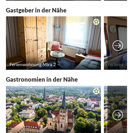
Gastgeber in der Nähe
Ferienwohnung Mira 2
Ferienwohnu
Gastronomien in der Nähe