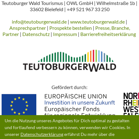
Teutoburger Wald Tourismus | OWL GmbH | Wilhelmstraße 1b |
33602 Bielefeld | +49 521 967 33 250
info@teutoburgerwald.de
|
www.teutoburgerwald.de
|
Ansprechpartner
|
Prospekte bestellen
|
Presse, Branche,
Partner
|
Datenschutz
|
Impressum
|
Barrierefreiheitserklärung
Gefördert durch:
Um die Nutzung unseres Angebotes für Dich optimal zu gestalten
und fortlaufend verbessern zu können, verwenden wir Cookies. In
unserer
Datenschutzerklärung
erfährst Du mehr über die
© 2026 | Ein Produkt der
destination.one GmbH