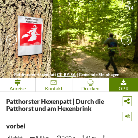
4
Patthorster Hexenpatt
CC-BY-SA
|
Gemeinde Steinhagen
Anreise
Kontakt
Drucken
GPX
Patthorster Hexenpatt | Durch die
Patthorst und am Hexenbrink
vorbei
leicht
8,5 km
2:30 h
41 m