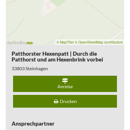
vor allem hier die Wege nicht zu verlassen, Ihren Hund an
der Leine zu führen, keine Pflanzen zu pflücken und
selbstverständlich keinen Müll zu hinterlassen.
Tipp:
Den
Steinhagener Wanderpass
sowie den
Aufkleber
"Patthorster Hexenpatt"
erhalten Sie kostenlos i
m
Kaffee
Hexenbrink
sowie im Rathaus.
© MapTiler
© OpenStreetMap contributors
Patthorster Hexenpatt | Durch die
Patthorst und am Hexenbrink vorbei
33803
Steinhagen
Anreise
Drucken
Ansprechpartner