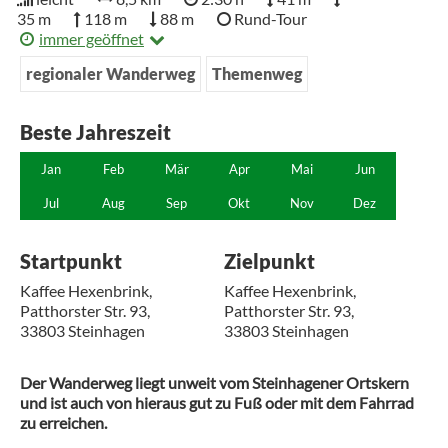
35 m
118 m
88 m
Rund-Tour
immer geöffnet
regionaler Wanderweg
Themenweg
Beste Jahreszeit
Jan
Feb
Mär
Apr
Mai
Jun
Jul
Aug
Sep
Okt
Nov
Dez
Startpunkt
Zielpunkt
Kaffee Hexenbrink,
Kaffee Hexenbrink,
Patthorster Str. 93,
Patthorster Str. 93,
33803 Steinhagen
33803 Steinhagen
Der Wanderweg liegt unweit vom Steinhagener Ortskern
und ist auch von hieraus gut zu Fuß oder mit dem Fahrrad
zu erreichen.