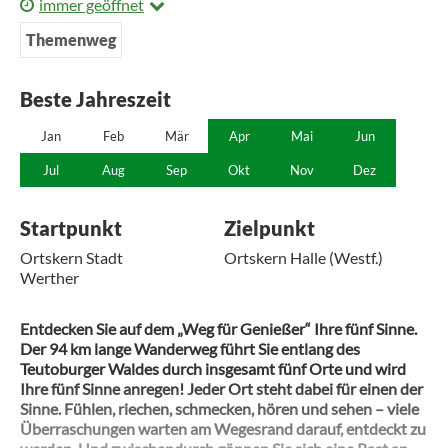
immer geöffnet
Themenweg
Beste Jahreszeit
Jan
Feb
Mär
Apr
Mai
Jun
Jul
Aug
Sep
Okt
Nov
Dez
Startpunkt
Zielpunkt
Ortskern Stadt
Ortskern Halle (Westf.)
Werther
Entdecken Sie auf dem „Weg für Genießer“ Ihre fünf Sinne.
Der 94 km lange Wanderweg führt Sie entlang des
Teutoburger Waldes durch insgesamt fünf Orte und wird
Ihre fünf Sinne anregen! Jeder Ort steht dabei für einen der
Sinne. Fühlen, riechen, schmecken, hören und sehen – viele
Überraschungen warten am Wegesrand darauf, entdeckt zu