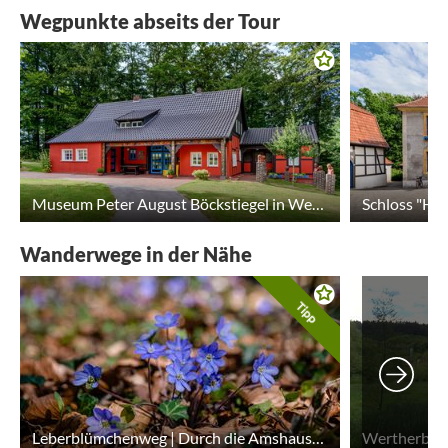
Wegpunkte abseits der Tour
Museum Peter August Böckstiegel in Werther (Westf.)
Wanderwege in der Nähe
Tipp
Leberblümchenweg | Durch die Amshausener Schweiz