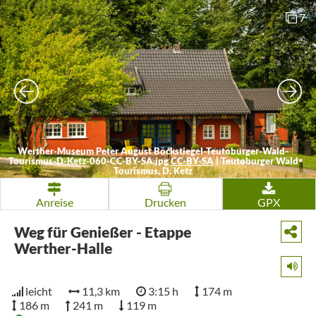
7
Werther-Museum Peter August Böckstiegel-Teutoburger-Wald-
Tourismus-D-Ketz-060-CC-BY-SA.jpg
CC-BY-SA
|
Teutoburger Wald
Tourismus, D. Ketz
Anreise
Drucken
GPX
Weg für Genießer - Etappe
Werther-Halle
leicht
11,3 km
3:15 h
174 m
186 m
241 m
119 m