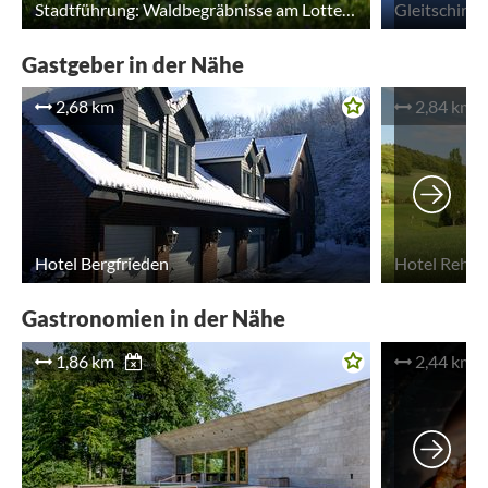
Stadtführung: Waldbegräbnisse am Lotteberg - Eine Zeitereise mit Wilhelmine Schengberg
Gastgeber in der Nähe
2,68 km
2,84 km
Hotel Bergfrieden
Hotel Rehki
Gastronomien in der Nähe
1,86 km
2,44 km