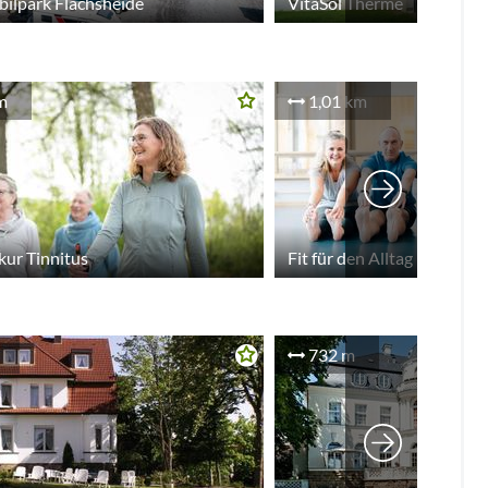
lpark Flachsheide
VitaSol Therme
m
1,01 km
ur Tinnitus
Fit für den Alltag
732 m