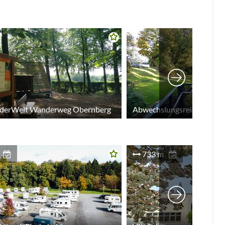
derWelt Wanderweg Obernberg
733 m