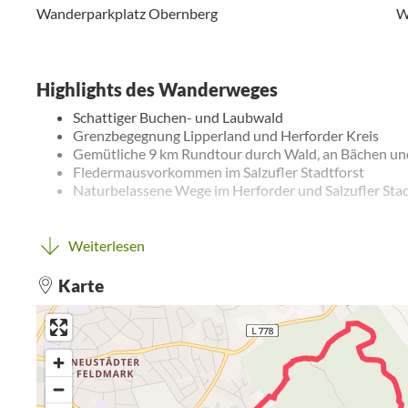
Wanderparkplatz Obernberg
W
Highlights des Wanderweges
Schattiger Buchen- und Laubwald
Grenzbegegnung Lipperland und Herforder Kreis
Gemütliche 9 km Rundtour durch Wald, an Bächen un
Fledermausvorkommen im Salzufler Stadtforst
Naturbelassene Wege im Herforder und Salzufler Stad
Auf der Wanderung um den Bismarckturm Herford und die 
Weiterlesen
Ausblicke, urwüchsigen Baumbestand und lieblich fließend
Karte