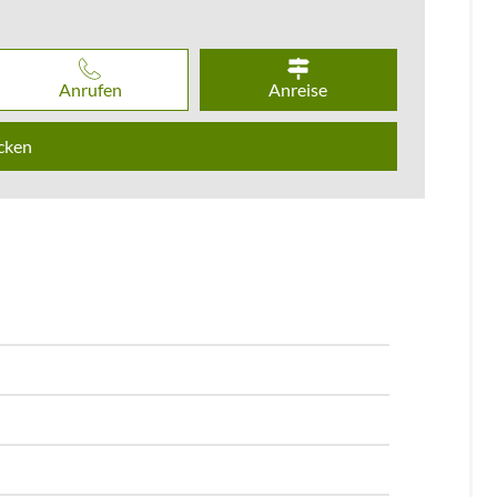
Anrufen
Anreise
cken