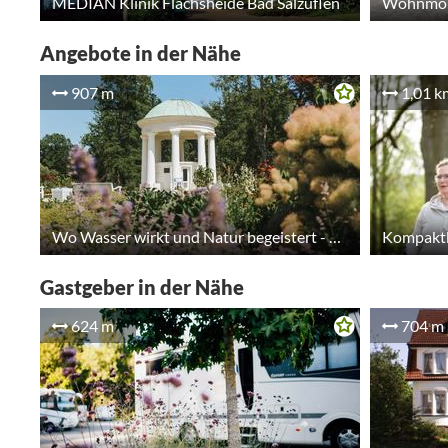
MEDIAN Klinik Flachsheide Bad Salzuflen
Wohnmobi
Angebote in der Nähe
907 m
1,01 k
Wo Wasser wirkt und Natur begeistert - Gruppenangebot
Kompaktk
Gastgeber in der Nähe
624 m
704 m