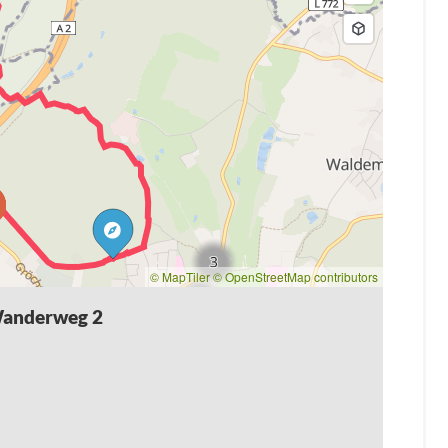
© MapTiler
© OpenStreetMap contributors
Wanderweg 2