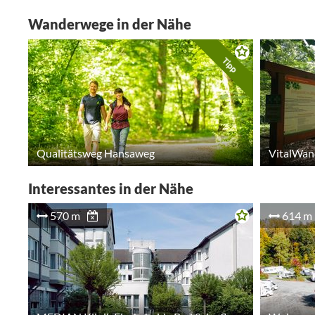
Wanderwege in der Nähe
Tipp
Qualitätsweg Hansaweg
VitalWan
Interessantes in der Nähe
570 m
614 m