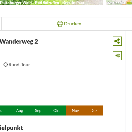
Teutoburger Wald - Bad Salzuflen - Kerstin Paar
Drucken
- Wanderweg 2
Rund-Tour
Jul
Aug
Sep
Okt
Nov
Dez
ielpunkt