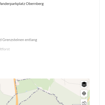
anderparkplatz Obernberg
d Grenzsteinen entlang
tforst
Höhenzüge des Lipperlandes entdecken Sie fotogene
e Landschaften kennen.