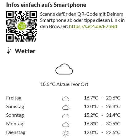
Infos einfach aufs Smartphone
Scanne dafür den QR-Code mit Deinem
Smartphone ab oder tippe diesen Link in
den Browser:
https://s.et4.de/F7hBd
Wetter
18.6
°C
Aktuell vor Ort
Freitag
16.7°C
-
20.6°C
Samstag
13.0°C
-
26.8°C
Sonntag
15.2°C
-
31.4°C
Montag
16.8°C
-
30.5°C
Dienstag
12.0°C
-
22.6°C