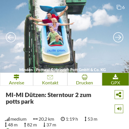
6
Minden - Pottwal
©
Heinrich Pott GmbH & Co. KG
Anreise
Kontakt
Drucken
GPX
MI-MI Dützen: Sterntour 2 zum
potts park
medium
20,2 km
1:19 h
53 m
48 m
82 m
37 m