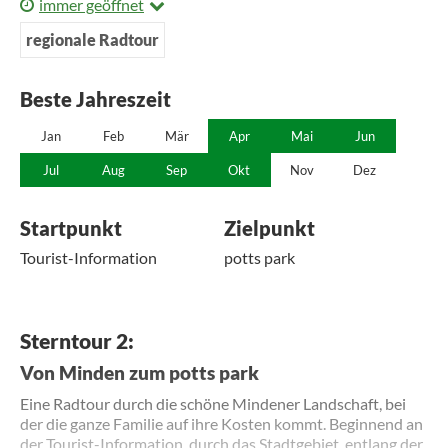
immer geöffnet
regionale Radtour
Beste Jahreszeit
Jan
Feb
Mär
Apr
Mai
Jun
Jul
Aug
Sep
Okt
Nov
Dez
Startpunkt
Zielpunkt
Tourist-Information
potts park
Sterntour 2:
Von Minden zum potts park
Eine Radtour durch die schöne Mindener Landschaft, bei
der die ganze Familie auf ihre Kosten kommt. Beginnend an
der Tourist-Information, durch das Stadtgebiet, entlang der