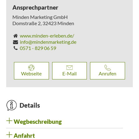
nachvollziehen. Für weitere Informationen besuchen Sie die
Website des Parks unter www.pottspark-minden.de
Ansprechpartner
Nach einem erlebnisreichen Tag fahren Sie die etwa 7
Minden Marketing GmbH
Kilometer entlang des Wiehengebirges zurück in die Stadt
Domstraße 2,
32423
Minden
und können hier Ihren Tag ausklingen lassen.
www.minden-erleben.de/
Diese Tour kann zu jeder Jahreszeit bestritten werden - der
info@mindenmarketing.de
Potts Park als Ziel hat jedoch nur zur Saison geöffnet.
0571 - 829 06 59
Webseite
E-Mail
Anrufen
Details
Wegbeschreibung
Anfahrt