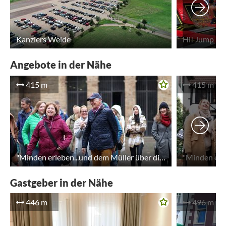
Kanzlers Weide
Hi! Jump Pa
Angebote in der Nähe
415 m
415 m
"Minden erleben...und dem Müller über die Schulter blicken" - Gruppenangebot
Gastgeber in der Nähe
446 m
496 m