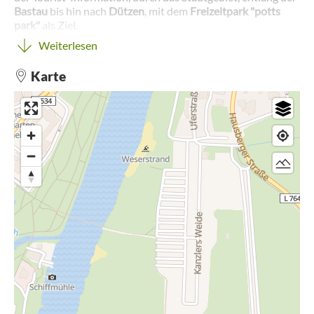
Bastau
bis hin nach
Dützen
, mit dem
Freizeitpark "potts
park"
als Ziel.
Weiterlesen
Bei dieser Tour ist das Ziel der potts park, ein
Familienfreizeitpark zum Mitmachen und Staunen.
Karte
Sie starten Ihre Tour an der Tourist-Information in Minden
und fahren entlang am ZOB die Lindenstraße bis kurz vor
dem so genannten Simeonsplatz. Auf dem
Simeonsplatz
befindet sich das beeindruckende
Preußenmuseum
, auf der
linken Seite der Straße sehen Sie das ehemalige
Garnisonslazarett
. Hinter diesem mit Portasandstein
verblendeten Gebäude befinden sich heutzutage die
Verbraucherzentrale sowie einige Teile der
Kreisverwaltung. Direkt nebenan ist die Kreisverwaltung
des Kreises Minden-Lübbecke untergebracht. Auf der
rechten Straßenseite schließt sich den klassizistischen
Bauten der Preußenzeit ein bemerkenswerter Entwurf des
Tessiner Architekten Mario Botta an - das
Verwaltungsgebäude der HARTING KGaA.
Durch das
Simeonsglacis
gelangen Sie zur
Bastau
, einem
Zufluss der Weser. Hier verläuft der
Weser-Bastau-Weg
,