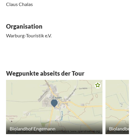
Claus Chalas
Organisation
Warburg-Touristik e.V.
Wegpunkte abseits der Tour
Biolandhof Engemann
Biolandbetri