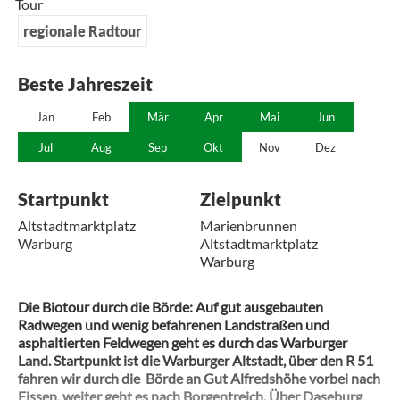
Tour
regionale Radtour
Beste Jahreszeit
Jan
Feb
Mär
Apr
Mai
Jun
Jul
Aug
Sep
Okt
Nov
Dez
Startpunkt
Zielpunkt
Altstadtmarktplatz
Marienbrunnen
Warburg
Altstadtmarktplatz
Warburg
Die Biotour durch die Börde: Auf gut ausgebauten
Radwegen und wenig befahrenen Landstraßen und
asphaltierten Feldwegen geht es durch das Warburger
Land. Startpunkt ist die Warburger Altstadt, über den R 51
fahren wir durch die Börde an Gut Alfredshöhe vorbei nach
Eissen, weiter geht es nach Borgentreich. Über Daseburg