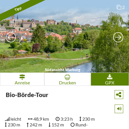
2
Tipp
Südansicht Warburg
Anreise
Drucken
GPX
Bio-Börde-Tour
leicht
48,9 km
3:23 h
230 m
230 m
242 m
152 m
Rund-