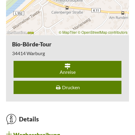
und Klaus Engemann haben mit Sonderkulturen wie
Pilzzucht, Chicorée und Erdbeeren und dem vielfältigen
Gemüseanbau den Anfang gemacht. Im Ort wird
mittlerweile auf einem überdurchschnittlich hohen Anteil
der bewirtschafteten Fläche ökologischer Landbau
© MapTiler
© OpenStreetMap contributors
betrieben.
Durch den Stubbig fahren wir auf dem Feldweg Richtung
Bio-Börde-Tour
Lütgeneder. Wir verlassen kurz den ausgeschilderten
34414
Warburg
Radweg und fahren Richtung Borgentreich. Dort passieren
wir den Echeler Bruch, wo man eine Überraschung erlebt:
eine Begegnung mit Wasserbüffeln. Wie Kühe sind die
Wasserbüffel ungemein neugierig und kommen in dem
Anreise
eingezäunten Bereich gern näher an die Zuschauerränge.
Die Trittsiegel der Wasserbüffel werden von Amphibien als
Drucken
Minitümpel, von Heuschrecken und Libellen zur Eiablage
genutzt. Hier gibt es auch Vorkommen von Rote-Liste-
Arten wie Wachtelkönig und Braunkehlchen. Weiter geht es
in Richtung Borgentreich durch das malerische Liebestal.
Nächste Station ist das Steinerne Haus, wo die
Details
Landschaftsstation des Kreises Höxter beherbergt ist. Sven
Mindermann, Geschäftsführer der Landschaftsstation, ist
stolz mit seinem Team in einem Zeugnis der Klosterkultur