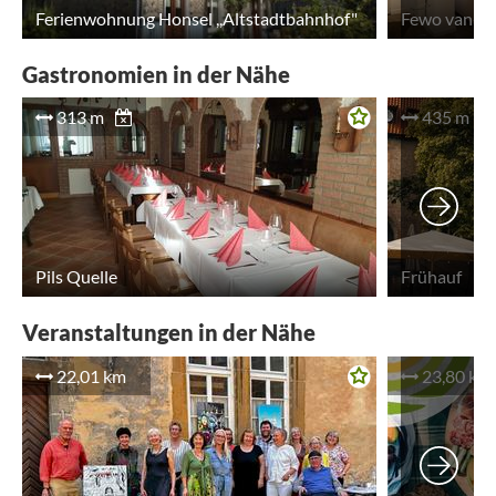
Ferienwohnung Honsel ,,Altstadtbahnhof"
Gastronomien in der Nähe
313 m
435 m
Pils Quelle
Frühauf
Veranstaltungen in der Nähe
22,01 km
23,80 km