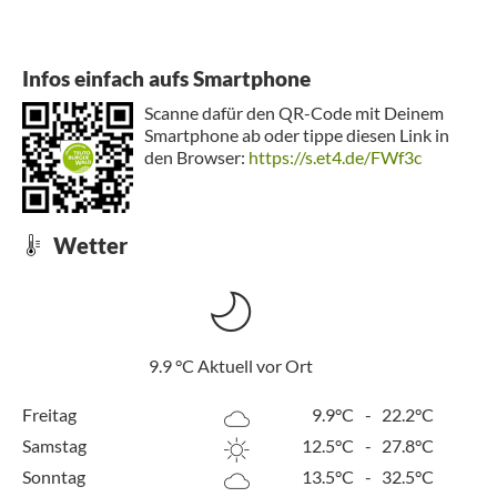
dem Diemelradweg über Dalheim wieder zurück zur
Warburger Altstadt.
Infos einfach aufs Smartphone
Scanne dafür den QR-Code mit Deinem
Smartphone ab oder tippe diesen Link in
den Browser:
https://s.et4.de/FWf3c
Wetter
9.9
°C
Aktuell vor Ort
Freitag
9.9°C
-
22.2°C
Samstag
12.5°C
-
27.8°C
Sonntag
13.5°C
-
32.5°C