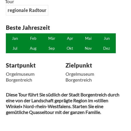
Tour
regionale Radtour
Beste Jahreszeit
Jan
Feb
Mär
Apr
Mai
Jun
Jul
Aug
Sep
Okt
Nov
Dez
Startpunkt
Zielpunkt
Orgelmuseum
Orgelmuseum
Borgentreich
Borgentreich
Diese Tour führt Sie südlich der Stadt Borgentreich durch
eine von der Landschaft geprägte Region im »stillen
Winkel« Nord-rhein-Westfalens. Starten Sie eine
gemütliche Quasseltour mit der ganzen Familie.