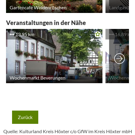
Gartencafé Weidenröschen
Landgasthau
Veranstaltungen in der Nähe
13,95 km
16,89 km
Wochenmarkt Beverungen
Wochenmarkt
Zurück
Quelle: Kulturland Kreis Höxter c/o GfW im Kreis Höxter mbH