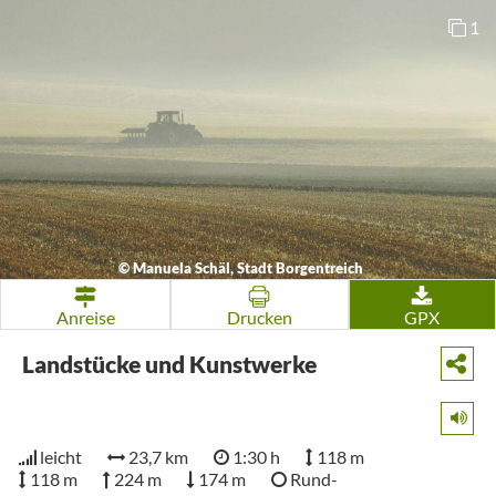
1
©
Manuela Schäl, Stadt Borgentreich
Anreise
Drucken
GPX
Landstücke und Kunstwerke
leicht
23,7 km
1:30 h
118 m
118 m
224 m
174 m
Rund-