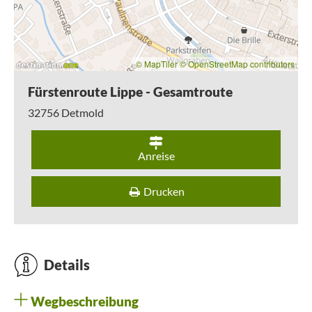
© MapTiler
© OpenStreetMap contributors
Fürstenroute Lippe - Gesamtroute
32756
Detmold
Anreise
Drucken
Details
Wegbeschreibung