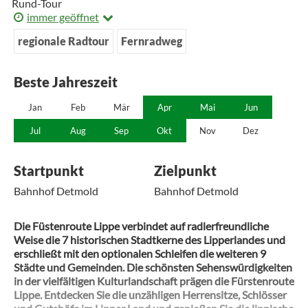
Rund-Tour
immer geöffnet
regionale Radtour
Fernradweg
Beste Jahreszeit
Jan
Feb
Mär
Apr
Mai
Jun
Jul
Aug
Sep
Okt
Nov
Dez
Startpunkt
Zielpunkt
Bahnhof Detmold
Bahnhof Detmold
Die Füstenroute Lippe verbindet auf radlerfreundliche
Weise die 7 historischen Stadtkerne des Lipperlandes und
erschließt mit den optionalen Schleifen die weiteren 9
Städte und Gemeinden. Die schönsten Sehenswürdigkeiten
in der vielfältigen Kulturlandschaft prägen die Fürstenroute
Lippe. Entdecken Sie die unzähligen Herrensitze, Schlösser