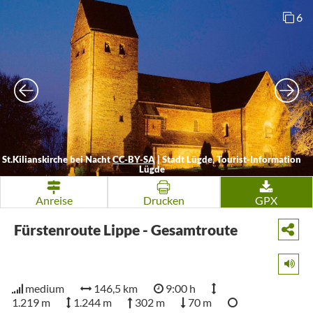
6
St.Kilianskirche bei Nacht
CC-BY-SA
|
Stadt Lügde, Tourist-Information
Lügde
Anreise
Drucken
GPX
Fürstenroute Lippe - Gesamtroute
medium
146,5 km
9:00 h
1.219 m
1.244 m
302 m
70 m