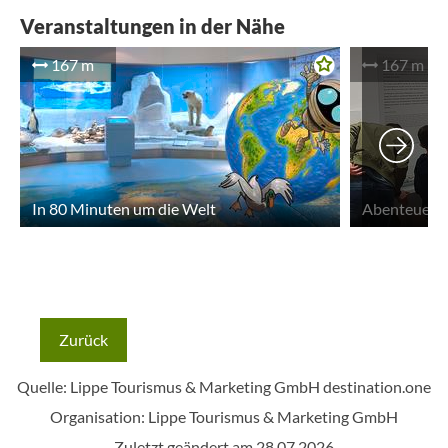
Veranstaltungen in der Nähe
167 m
167 m
In 80 Minuten um die Welt
Abenteuer S
Zurück
Quelle: Lippe Tourismus & Marketing GmbH
destination.one
Organisation: Lippe Tourismus & Marketing GmbH
Zuletzt geändert am 28.07.2026