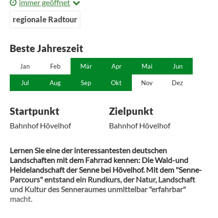
immer geöffnet
regionale Radtour
Beste Jahreszeit
Jan
Feb
Mär
Apr
Mai
Jun
Jul
Aug
Sep
Okt
Nov
Dez
Startpunkt
Zielpunkt
Bahnhof Hövelhof
Bahnhof Hövelhof
Lernen Sie eine der interessantesten deutschen
Landschaften mit dem Fahrrad kennen: Die Wald-und
Heidelandschaft der Senne bei Hövelhof. Mit dem "Senne-
Parcours" entstand ein Rundkurs, der Natur, Landschaft
und Kultur des Senneraumes unmittelbar "erfahrbar"
macht.