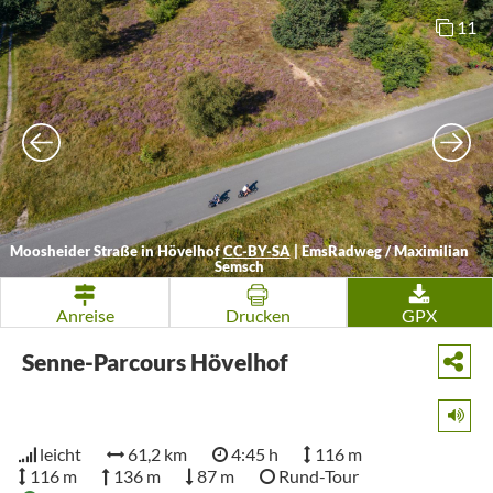
11
Moosheider Straße in Hövelhof
CC-BY-SA
|
EmsRadweg / Maximilian
Semsch
Anreise
Drucken
GPX
Senne-Parcours Hövelhof
leicht
61,2 km
4:45 h
116 m
116 m
136 m
87 m
Rund-Tour