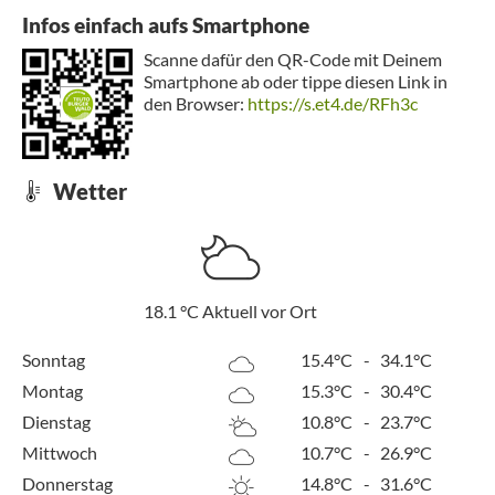
Infos einfach aufs Smartphone
Scanne dafür den QR-Code mit Deinem
Smartphone ab oder tippe diesen Link in
den Browser:
https://s.et4.de/RFh3c
Wetter
18.1
°C
Aktuell vor Ort
Sonntag
15.4°C
-
34.1°C
Montag
15.3°C
-
30.4°C
Dienstag
10.8°C
-
23.7°C
Mittwoch
10.7°C
-
26.9°C
Donnerstag
14.8°C
-
31.6°C