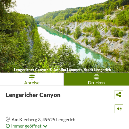
1
Lengericher Canyon
©
Annika Lammers, Stadt Lengerich
Anreise
Drucken
Lengericher Canyon
Am Kleeberg 3,
49525
Lengerich
immer geöffnet