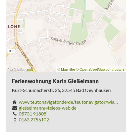
© MapTiler
© OpenStreetMap contributors
Ferienwohnung Karin Gießelmann
Kurt-Schumacherstr. 26,
32545
Bad Oeynhausen
www.teutonavigator.de/de/teutonavigator/wlan/detail/Hotel/h_64605/ferienwohnung-karin-gie-elmann
giesselmann@teleos-web.de
05731 91808
0163 2756102