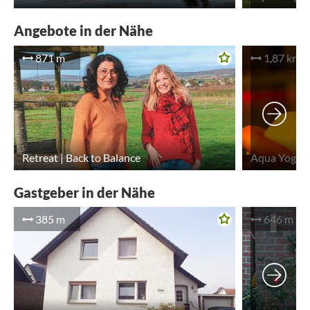
Angebote in der Nähe
871 m
1,87 km
Retreat | Back to Balance
Aqua Yoga
Gastgeber in der Nähe
385 m
646 m