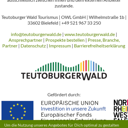
zustande.
Teutoburger Wald Tourismus | OWL GmbH | Wilhelmstraße 1b |
33602 Bielefeld | +49 521 967 33 250
info@teutoburgerwald.de
|
www.teutoburgerwald.de
|
Ansprechpartner
|
Prospekte bestellen
|
Presse, Branche,
Partner
|
Datenschutz
|
Impressum
|
Barrierefreiheitserklärung
Gefördert durch:
Um die Nutzung unseres Angebotes für Dich optimal zu gestalten