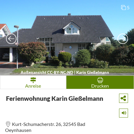
5
Außenansicht
CC-BY-NC-ND
|
Karin Gießelmann
Anreise
Drucken
Ferienwohnung Karin Gießelmann
Kurt-Schumacherstr. 26,
32545
Bad
Oeynhausen