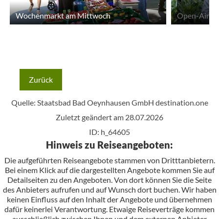
Wochenmarkt am Mittwoch
Open-Air-Ko
Zurück
Quelle: Staatsbad Bad Oeynhausen GmbH
destination.one
Zuletzt geändert am 28.07.2026
ID: h_64605
Hinweis zu Reiseangeboten:
Die aufgeführten Reiseangebote stammen von Dritttanbietern.
Bei einem Klick auf die dargestellten Angebote kommen Sie auf
Detailseiten zu den Angeboten. Von dort können Sie die Seite
des Anbieters aufrufen und auf Wunsch dort buchen. Wir haben
keinen Einfluss auf den Inhalt der Angebote und übernehmen
dafür keinerlei Verantwortung. Etwaige Reiseverträge kommen
ausschließlich zwischen Ihnen und dem externen Anbieter